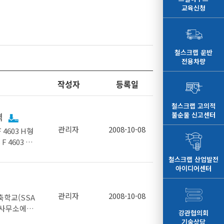
교육신청
철스크랩 운반
전용차량
작성자
등록일
철스크랩 고의적
불순물 신고센터
격
관리자
2008-10-08
 4603 H형
 4603 H
서에서 토목용
철스크랩 산업발전
) 가설공사
아이디어센터
 中 2.2.
제품으로 설계
관리자
2008-10-08
가진 것이어
학교(SSA
 기초”(를)
축사사무소에서
강관협의회
 구조
 저변확대를
기술상담