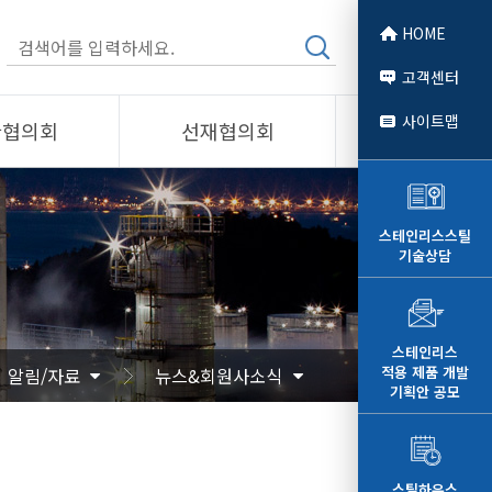
HOME
고객센터
사이트맵
관협의회
선재협의회
소개
제품소개
회원사
스테인리스스틸
기술상담
 소개
선재협의회
자료
알림/자료
문
사진/영상
스테인리스
적용 제품 개발
알림/자료
뉴스&회원사소식
영상
기획안 공모
스틸하우스