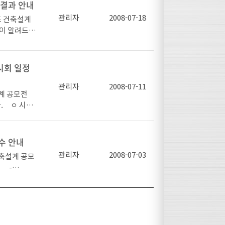
한국철강협회
계로 사전등
 결과 안내
강구조 설계요
 다양한 커
작성하시어 j
신청양
관리자
2008-07-18
강구조의 접합
 건축설계
주거형태를 강
 회신해주시기
--
님의 강의
 알려드립
THE CIT
: 연락
여 바랍니다.
과 : 대
. 은상인 대
- 초고층 및
-------
이 출품한
건축가협회
으로ㅇ
---------- *
을 위한 강구조
시회 일정
.kr
삼파트너스 3
택) *
출품한 “Ex
사무소 4차:
연) * 은
관리자
2008-07-11
 자연 상호간의
강협회 강구
설계 공모전
무소ㅇ 주 최
수) (대
3명이 출품
. ㅇ 시상
협회ㅇ
 상 (강구
" 등 5점이,
con.or.kr
층 아트홀 ㅇ 전
스코, 현대
대제철 대
Expansio
. 25(금) /
학원생* 교육
 대표이사
등 3점이, 입
생들의 많은
사전등록을
이사
수 안내
 등 27점
터 02-5
r )에 오셔
이사
관리자
2008-07-03
8년 이래 1
축설계 공모
 종로구 동
(유진희), 1
 도시공동주
 -
744-80
(심우주),3
 대학 133
1(화)(2일
강남구 역삼동 7
변희영),4
10인(계
4층 아트
)02-559
유연호),5
와 본심사를
mm) * 패
서란희) 7
점, 입선 27
락 또는 기
종
 대상 1팀에
제출시 접