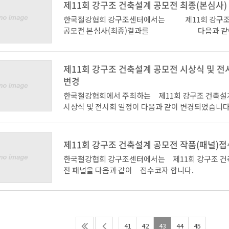
TOR(공중공동주거 계획안)"이 수상했다. 금상인 
* 교육은 무료로 진행되며, 좌석이 한정되어 있는 관
88 wootan20@naver.co
제11회 강구조 건축설계 공모전 최종(본심사)
했습니다. 2차교육에서는 ‘강재를 이용한 중저층 
회장상에는 서울 삼성동과 역삼동을 잇는 테헤란로에
록을 받사오니, 아래 첨부파일을 다운받아 신청서를 
m www.steelcon.or.kr * 
령’에 대해 건국대의 조종수교수의 강의와 ‘중저층 
한국철강협회 강구조센터에서는 제11회 강구조
뮤니티와 정원, 야외 데크를 만듦으로써 개성 있는 
jaho@naver.com 또는 FAX.02-743-5363 으로
식 ---------------------------------------------------------
기술의 발전’에 관해서 한국기술교육대의 김상섭교수
공모전 본심사(최종)결과를 다음과 같이
구조로 표현한 작품인 한양대 강이연 등 2명이 출품한 “
바랍니다.
--- 소 속 : 성 명(직함) 
가 있을 예정입니다. 참가자 여러분의 많은 관심과 참
니다. - 다 음 -1. 본심사 결
Y in the city(도시속에 또 다른 도시)"가 수상하였다
처 &nbs
ㅇ 주 제 : 강재를 이용한 건축물 설계의 최신동향 
상1점/금상1점/은상2점/동상5점/장려상 3점/입선 27점-
한건축학회 회장상에는 인하대 대학원 김영수 등 3명
* 문의 : 서울 종로구 동숭동 예총회관 501호 한국
중저층 건축물을 위한 기본설계 및 기술요소를 중심
--------------------------------------------------
“Eco Volume Housing(한강변 친환경 경관조성
제11회 강구조 건축설계 공모전 시상식 및 전
Tel)02-744-8050, Fax) 02-743-5363 / www.kia.or
일 정 2차: 2008년 8월 21일(목) 14시 -간
대 상 (지식경제부 장관상) : 127(이종
공동주거 모델의 제안)”과, 인덕대학 도준오 등 3명이 
변경
차: 2008년 9월 23일(화) 14시 -희림종합건축사
금 상 (한국철강협회 회장상) : 6(강이
tending between human and nature(인간과
서울 강남구 역삼동 735-3 포스틸타워 19층 한국철
한국철강협회에서 주최하는 제11회 강구조 건축
2008년 10월 22일(수) 14시 -공간종합건축사사
상 (한국강구조학회 회장상) : 47(김영
확장)"이 수상했다. 또한 동상에는 인하대 이형진 등 
조센터
시상식 및 전시회 일정이 다음과 같이 변경되었습니다
: 한국철강협회 강구조센터 ㅇ 주 관 : 한국건축가
한건축학회 회장상) : 58(도준오) * 동
한 “ECO - GENERATOR(친환경 에너지 자족형 주거)
Tel)02-559-3564, Fax) 02-559-3588 / www.steel
식 : 7. 29(화) -> 7. 23(수) / 포스코센터 서관 4
후 원 : 대한건축사협회, 한국건축구조기술사회, 포
조센터 회장상) : 44(이형진) (현
장려상에는 부경대 전정인 등 3명이 출품한 “Flexible 
시회 : 7. 29(화) ~ 8. 1(금) -> 7. 23(수) ~ 7
제철ㅇ 교육대상 : 건축사, 건축설계 관련 실무자, 대
표이사상) : 119(김윤희) (동국제강
n Flexible Structure(유연한 확장, 유연한 구조)" 
포스코센터 1층 로비 전국 건축관련학과 대학(원)
은 무료로 진행되며, 좌석이 한정되어 있는 관계로 
상) : 23(강인선) (고려제강 대표
제11회 강구조 건축설계 공모전 작품(패널)접
선에는 국민대학교 김혜선 등 3명이 출품한 “공?동?체"
참여 및 관람바랍니다. 문의 : 한국철강협회 강구조센
받사오니, 한국건축가협회 홈페이지(www.kia.or.k
상) : 30(정아름) (세아제강 대표
이 선정되어 수상의 영예를 안았다. 이번 공모전은 199
한국철강협회 강구조센터에서는 제11회 강구조 건
59-3564
서 사전등록을 신청해주시기 바랍니다.* 문의 : 서울
상) : 84(박소연) * 장려상 : 75(전정인), 106
1번째로 개최된 행사로서, 공모주제는 『지속가능한
전 패널을 다음과 같이 접수코자 합니다.
숭동 예총회관 501호 한국건축가협회 Tel) 02-
08(김건창) * 입 선 : 10(김영록),18(선동철),28
거』로 총 84개 대학 540팀이 참가신청을 하여 총 42개
다 음 - ㅇ 일 시 : 2008. 6. 30(월) ~ 7. 
50, Fax) 02-743-5363 / www.kia.or.kr 서울 
4(이보람),35(이현진) 38(이용환),41(
팀이 작품을 제출하였다. 제출된 작품은 전문심사위원 
간) 10:00 ~ 17:00 ㅇ 장 소 : 포스코센터 서관 
35-3 포스틸타워 19층 한국철강협회 강구조센터 Tel
2(김혜선),43(홍성은),45(강승이) 53(
획, 설계, 구조)으로 구성된 심사위원단이 예비심사
홀 ㅇ 제출내용 - 패널 2매(규격 900mm * 900
-3564, Fax) 02-559-3588 / www.steelcon.or.kr
6(장승호),61(임성환),62(정다운),68(
통해 대상 1점, 금상 1점, 은상 2점, 동상 5점, 장려상 3
널을 1매로 제작하지 말것 * 패널은 출력하여 우드
3(정성현),77(손기준),80(홍주희),82(권혁민),93(조
점 등 총 39점을 선정하였다. 이번 공모전의 최고상인
타 재료등에 반드시 부착하여 출할 것(출력물만 
41
42
43
44
45