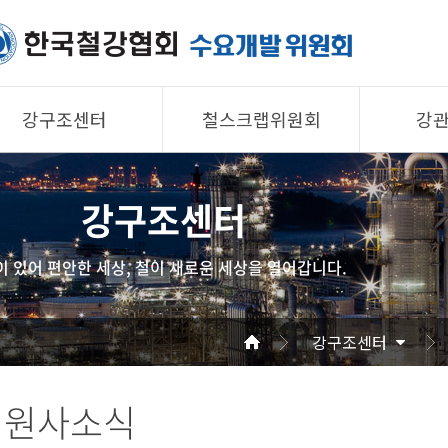
강구조센터
철스크랩위원회
강
제품소개
제품소개
제품 
강구조센터
회원사
회원사
회원사
강구조센터
철스크랩위원회
협의회
이 있어 편안한 세상, 철이 새로운 세상을 열어갑니다.
알림/자료
알림/자료
공지/
사진/영상
사진/영상
기술자
강구조센터
사진/
회원사소식