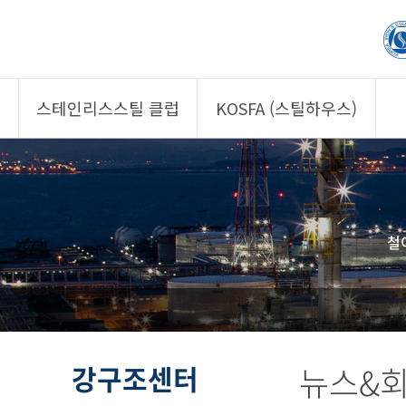
스테인리스스틸 클럽
KOSFA (스틸하우스)
제품소개
제품소개
회원사
회원사
클럽 소개
KOSFA
철
정보/자문
알림/자료
사진/영상
사진/영상
제품 기획안 상시
공모
강구조센터
뉴스&