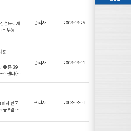
“ SHP(=S
을 건축설계
P400W, S
서는 ‘중저
(20℃ 27J
주)무영종합
관리자
2008-08-25
 ㆍ고강도 도입
조의 최신구
 건설용강재
250, 300
 대표님의 강
분야 실무능력
00 H형강 말
 참여 바랍니
니 많은 참
564 현대제
가.
l : dr.yoo
 장 소 : 포
시회
 실무자 10
기술요소를
0 ~ 15:0
관리자
2008-08-01
● 총 39
(현대제철)
강구조센터(회
간종합건축사사무
용 사례(우경
 포스코 센터
Break ㅇ
축을 유도하
 시스템 공법
대를 위해 전
조센터 *
공모전의 시상
술연구
관리자
2008-08-01
협회와 한국
의 대상인 지
스코, 현대
 * 협
을 8월 21
 만나는 장
동 735-3
조 건축설계의
자는 취지로
생
센터 (담
터 시공, 마
E GENERA
-559-35
자리로 마련