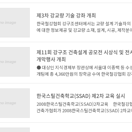
물”(로) ○ 표기변경 “SHK(=Steel H Kui)“(를) → 
위해서 구조의 계획부터 시공, 마감까지의 세부과정
teel H Piles) “(로) ○ 성능향상 ㆍ용접용 포함 (SH
실무자 교육을 위한 자리로 마련했습니다. 4차교육에
제3차 강교량 기술 강좌 개최
HP490W, CEQ≤0.40) ㆍ내구성 향상 : 충격치 보증 
층 및 초고층 강구조 건축의 설계사례 분석’에 대해 (
oule) ㆍ내식성 개선 : Cu성분 함유 (0.20 이상)
건축사사무소의 오중희부사장의 강의와 ‘초고층강구
한국철강협회 강구조센터에서는 교량 설계 기술자의
: SHP550W 강종 추가○ 규격확대 200×200, 250×
조설계 소고’에 관해서 (주)동양구조안전기술 정광량
에 대한 정보제공 및 강교량 소재, 설계, 시공, 제작
×200, 300×300, 350×350, 400×400, 500×5
의가 있을 예정입니다. 참가자 여러분의 많은 관심과
을향상코자 강교량 기술 강좌를 다음과 같이 개최하오
뚝 관련 기술문의 철강협회 강구조센터, 02) 559 - 3
다.
여바랍니다. - 다 음 - 
철 기술영업팀, 형강2팀 02) 772 – 2232, 2225 e-mai
일 시 : 2008. 9. 23(화) 14:00 ~ 17:10 나.
제11회 강구조 건축설계 공모전 시상식 및 전
n@hyundai-steel.com
ㅇ 주 제 : 강재를 이용한 건축물 설계의 최신동향
스코센터 서관 4층 아트홀 다. 참석대상 : 설계, 제작
개막행사 개최
- 초고층 및 중저층 건축물을 위한 기본설계 및 
0명 내외 (* 참가비 무료) 라. 교육내용 ㅇ 14:0
● 대상인 지식경제부 장관상에 서울대 이종택 등 수상 
중심으로
0 - H형강을 이용한 중소형 교량의 응용기술
개팀에 총 4,360만원의 장학금 수여 한국철강협회 
ㅇ 일 정 : 4차: 2008년 10월 22일(수) 14시 -공
ㅇ 15:00 ~ 16:00 - 가설교량 신기술 적
장 조뇌하 / 포스코 상무)는 7월 23일 오후 1시 30분
소
건설) ㅇ 16:00 ~ 16:10 - Coffee 
에서 환경친화적 소재인 철강재를 이용한 강구조 건
16:10 ~ 17:10 - 지하차도 쉬트파일 합성벽체
고 강재 활용 아이디어 발굴 및 강구조 분야의 인력확
ㅇ 주 최 : 한국철강협회
(삼표산업) * 주 최 : 한국철강협회 강구
한국스틸건축학교(SSAD) 제2차 교육 실시
국 대학(원)생을 대상으로 실시한 강구조 건축설계 
ㅇ 주 관 : 한국건축가협회
후 원 : 국토해양부 차세대시설물용신재료활용기
2008한국스틸건축학교(SSAD)2차교육 한국철강
식 및 전시개막행사를 가졌다. 이번 공모전에서 영예
ㅇ 후 원 : 대한건축사협회, 한국건축구조기술사회, 포
단 대한토목학회, 한국강구조학회
건축가협회가 2008한국스틸건축학교(SSAD) 2차교육
식경제부 장관상에는 서울 대치동의 탄천과 양재천이
제철
찬 : 포스코, 현대제철 * 문의/접수 : 서울 강남구 역삼
일(목) 14시에 간삼파트너스에서 개최합니다. 강구
소에 휴식공간을 자연과 연계하여 주거단지로 활용하
ㅇ 교육대상 : 건축사, 건축설계 관련 실무자, 대학원
포스틸타워 19층 한국철강협회 강구조
경험과 실무강화 및 저변확대를 위해서 구조의 계획부
설계된 작품인 서울대 이종택 등 3명이 출품한 “SPAC
당 : 임정환) Tel)02-559-3564, Fax)02
감까지의 세부과정을 건축설계 실무자 교육을 위한 