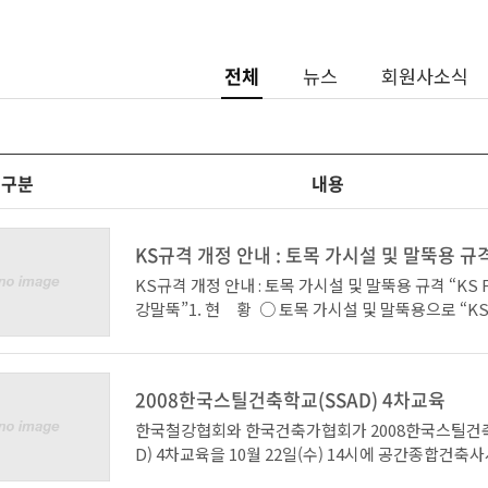
전체
뉴스
회원사소식
구분
내용
KS규격 개정 안내 : 토목 가시설 및 말뚝용 규
KS규격 개정 안내 : 토목 가시설 및 말뚝용 규격 “KS F
강말뚝”1. 현 황 ○ 토목 가시설 및 말뚝용으로 “KS F
형강말뚝” 규격 개정(07.11) ○ 설계기준 및 시방
H형강은 “KS F 4603의 H형강말뚝” 사용 규정 例
표준시방서 (건설교통부, 2002) 제5장 가설흙막이공
2008한국스틸건축학교(SSAD) 4차교육
(2) H형강 엄지말뚝은 KS F 4603에 적합한 
도면에 명시된 흙막이판을 걸치는데 필요한 치수를 
한국철강협회와 한국건축가협회가 2008한국스틸건축
야 한다.2. 주요개정사항 ○ 적용범위 확대 “구조물의
D) 4차교육을 10월 22일(수) 14시에 공간종합건
→ “구조물의 기초, 토류벽, 벽체의 보강재 및 그 밖의
개최합니다. 강구조 건축설계의 경험과 실무강화 및