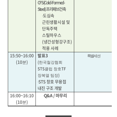
CFS(Cold-Formed-
Steel)
프리패브건축
∙
도심속
근린생활시설 및
단독주택
스틸하우스
(
냉간성형강구조
)
적용 사례
15:50~16:00
발표
3
특별세션
(10
)
(
분
한국철강협회
STS
TF
클럽 창호
)
장복열 팀장
∙
STS
창호 무용접
내진 구조 개발
16:00~16:10
∙
Q&A /
마무리
(10
)
분