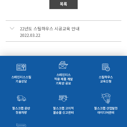
목록
22년도 스틸하우스 시공교육 안내
2022.03.22
스테인리스
스테인리스스틸
스틸하우스
적용 제품 개발
기술상담
교육신청
기획안 공모
철스크랩 운반
철스크랩 고의적
철스크랩 산업발전
전용차량
불순물 신고센터
아이디어센터