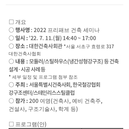
□
개요
○
행사명
: 2022
프리패브 건축 세미나
○
일시
:
’22. 7. 11.(
월
) 14:40 ~ 17:00
○
장소
:
대한건축사회관
*
317
서울 서초구 효령로
대한건축사협회
○
내용
:
모듈러
/
스틸하우스
(
냉간성형강구조
)
등 건축
설계
·
시공 사례 등
*
세부 일정 및 프로그램 첨부 참조
○
주최
:
서울특별시건축사회
,
한국철강협회
강구조센터
/
스테인리스스틸클럽
○
참가
:
200
(
,
,
여명
건축사
예비 건축주
,
,
)
건설사
구조기술사
학계 등
□
(
)
프로그램
안