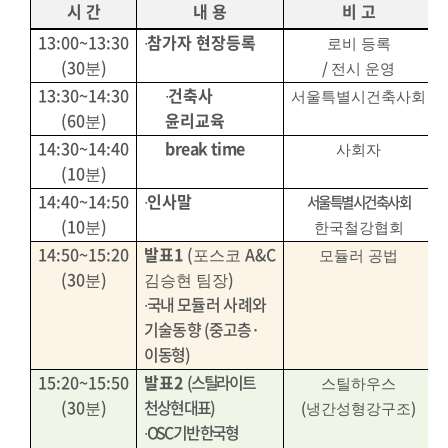
시 간
내 용
비 고
13:00~13:30
∙
참가자 현장등록
로비 등록
(30
)
/
분
전시 운영
13:30~14:30
∙
건축사
서울특별시건축사회
(60
)
윤리교육
분
14:30~14:40
break time
사회자
(10
)
분
14:40~14:50
∙
인사말
서울특별시건축사회
(10
)
분
한국철강협회
14:50~15:20
발표
1
(
A&C
포스코
모듈러 공법
(30
)
)
분
김승현 팀장
∙
국내
모듈러 사례와
기술동향
(
중고층
·
이동형
)
15:20~15:50
발표
2
(
스틸라이트
스틸하우스
(30
)
천상현 대표
)
(
)
분
냉간성형강구조
∙
OSC
기반 한국형