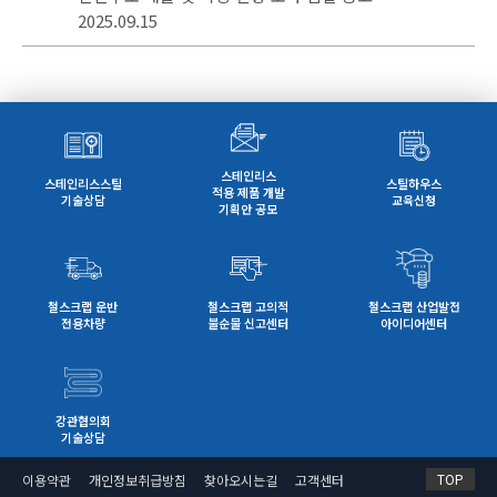
2025.09.15
스테인리스
스테인리스스틸
스틸하우스
적용 제품 개발
기술상담
교육신청
기획안 공모
철스크랩 운반
철스크랩 고의적
철스크랩 산업발전
전용차량
불순물 신고센터
아이디어센터
강관협의회
기술상담
TOP
이용약관
개인정보취급방침
찾아오시는길
고객센터