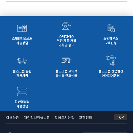
스테인리스
스테인리스스틸
스틸하우스
적용 제품 개발
기술상담
교육신청
기획안 공모
철스크랩 운반
철스크랩 고의적
철스크랩 산업발전
전용차량
불순물 신고센터
아이디어센터
강관협의회
기술상담
TOP
이용약관
개인정보취급방침
찾아오시는길
고객센터