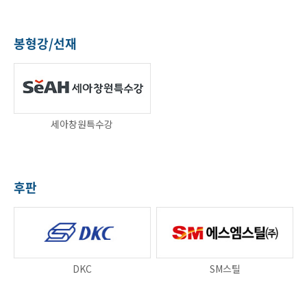
봉형강/선재
세아창원특수강
후판
DKC
SM스틸