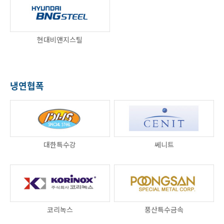
현대비앤지스틸
냉연협폭
대한특수강
쎄니트
코리녹스
풍산특수금속