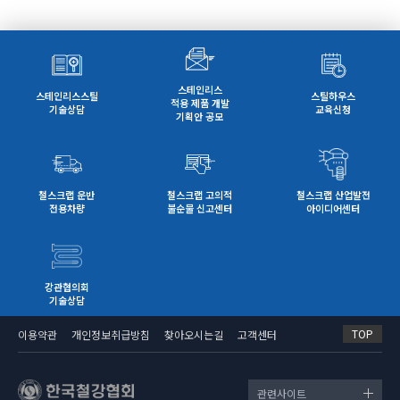
스테인리스
스테인리스스틸
스틸하우스
적용 제품 개발
기술상담
교육신청
기획안 공모
철스크랩 운반
철스크랩 고의적
철스크랩 산업발전
전용차량
불순물 신고센터
아이디어센터
강관협의회
기술상담
TOP
이용약관
개인정보취급방침
찾아오시는길
고객센터
관련사이트