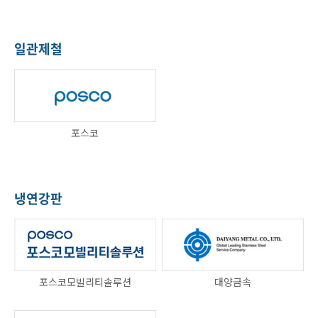
일관제철
포스코
냉연강판
포스코모빌리티솔루션
대양금속