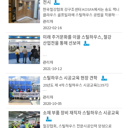
전시
정고시 되었다.
한국철강협회 강구조센터 KOSFA에서는 송도 잭니
클라우스 골프빌라에 스틸하우스 공법을 적용하기
위하여 홍보관 전시를 실시하였습니다.('21.10 ~ '2
관리자
2.3)
개정된 표준에는 스틸하우스 주재료인 삼원계합금
2022-02-16
도금강판이 추가되고, 글라스 울 단열재가 적용된
미래 주거문화를 이끌 스틸하우스, 철강
구조가 추가 되었다. 이로 인해 장기간 녹슬지 않는
스틸자재 적용으로 건축주에게 높은 품질의 건축물
산업전을 통해 선보여
이 제공될 수 있을 것으로 보인다. 또한 글라스울은
시공성이 좋아 시공사가 스틸하우스를 적용토록 유
도하는데 기여할 것으로 보인다.
• 스틸하우스 공법을 적용하여 강구조 건축물의 시
관리자
장 확대
2021-10-12
• 벽체, 지붕트러스 등 스테인리스 골조를 전시하여
스틸하우스 시공교육 현장 견학
한국철강협회 관계자는 “건축물 품질에 대한 건축
관람객에 직접 체험 제공
20년도 제 4차 스틸하우스 시공교육(139기)
주의 관심이 높아지는 상황에서, 더 높은 품질의 스
틸하우스 자재를 개발·보급함으로써 자연스럽게
건축주의 스틸하우스 건축을 유도할 수 있을 것”이
관리자
경기 이천 스틸하우스 현장 방문 (합성구조, 1층 철
라며 기대하는 한편, “산업적인 측면에서, 높은 품
2020-10-05
한국철강협회 KOSFA(Korea Steel Framing Allia
근콘크리트 구조 + 2층 스틸하우스 구조)
질과 성능을 요구하는 현재 시장에서 스틸하우스가
nce, 舊 스틸하우스클럽, 회장 김상균)는 오는 10
소재 부품 장비 재직자 스틸하우스 시공교육
경쟁력을 가지게 될 것” 이라며, 스틸하우스 경쟁력
월 6일부터 8일까지 대구 엑스코 동관에서 열리는
제고에 따른 시장 보급 확대에 대한 기대를 드러냈
국제 철강 및 비철금속 산업전에서 ‘스틸하우스’를
다.
철강협회, 스틸하우스 전문시공인력 양성으로
전시한다.