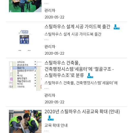
건축물 품질제고를 통한 산업경쟁력 강화 추진
관리자
2020-05-22
한편, 스틸하우스는 미국의 경량목구조 2x4공법에
전시회에서는 스틸하우스의 골조를 그대로 노출하
서 유래되었으며, 스틸하우스는 일반적으로 두께 1
스틸하우스 설계 시공 가이드북 출간
여 방문객들이 직접 소재를 만지고 두드려보며 스
mm 내외의 삼원계합금도금강판을 C형태로 가공
• 소재‧부품‧장비분야 재직자 교육으로 스틸하우스
틸하우스의 튼튼함을 체험해 볼 수 있으며, 스틸하
스틸하우스 설계 시공 가이드북 출간
한 스터드(stud) 부재를 뼈대로 세운 뒤 구조용 합
시공 기술 및 노하우 전파, 지진에 강하고 친환경적
우스 사진 전시회를 통해서 평소에 꿈꾸던 전원주
판, 내·외부 단열재, 마감재 등을 시공하는 방식의
인 건축물 확산 유도
택을 관람 할 기회도 마련된다.
KOSFA에서는 2020년 5월 한국철강협회는 스틸하
건축물을 말한다. 스틸하우스는 단독주택, 다세대
관리자
우스 설계 시공 가이드북 출간했습니다.
주택, 공공시설물 등 다양한 곳에 적용되고 있으며,
2020-05-22
소재가 친환경적이면서도 건축물 자체의 탁월한 내
서적은 교보문고, 알라딘, 예스24등 시중에서 구입
스틸하우스 건축물,
진 성능 등 많은 장점들을 가지고 있어 미국, 일본,
• 철강협회, 전용교육센터 운영으로 철강재 기반의
스틸하우스는 소재가 90%이상 재활용되어 친환경
하실 수 있습니다.
건축행정시스템‘세움터’에 ‘철골구조 -
호주, 뉴질랜드 등 선진국에서는 스틸하우스 건축
DIY건축 등 맞춤형 교육 추진
적이면서도 건축물 자체의 탁월한 내진 성능 및 높
이 활발히 이뤄지고 있다.
스틸하우스조’로 분류
은 단열성능 등 많은 장점들을 가지고 있어 국내에
서 좋은 평가를 받아오고 있다.
스틸하우스 건축물, 건축행정시스템‘세움터’에
문의 02-559-3562
한국철강협회 강구조센터(회장: POSCO 김상균 상
‘철골구조 - 스틸하우스조’로 분류
관리자
무)는 5월 11일부터 5월 19일까지 경기도 광주시
한국철강협회 관계자는 “참여자들에게 스틸하우스
2020-05-22
곤지암 소재 교육센터에서 건축사, 시공 현장관리
의 소개를 통해 국내 철강소재의 우수성을 널리 알
자 등 관계자 22인을 대상으로 스틸하우스 시공교
리며, 스틸하우스에 대한 궁금증을 해소할 수 있는
2020년 스틸하우스 시공교육 확대 (안내)
육을 실시했다.
시간이 될 것이다”라며 기대를 드러냈다.
* 세움터는 국토부에서 운영하는 건축행정시스템
으로서, 건축, 주택, 건축물대장, 사업자 업무 등을
교육 확대 안내
민원인이 관공서를 방문하지 않고, 건축행정업무를