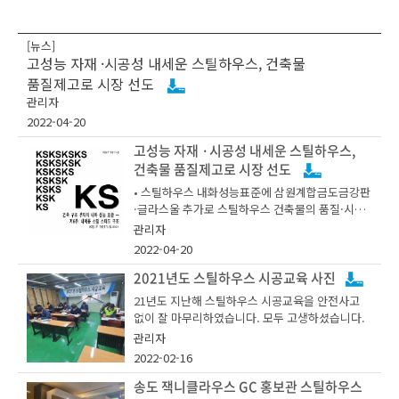
[뉴스]
고성능 자재 ·시공성 내세운 스틸하우스, 건축물
품질제고로 시장 선도
관리자
2022-04-20
고성능 자재 ·시공성 내세운 스틸하우스,
건축물 품질제고로 시장 선도
• 스틸하우스 내화성능표준에 삼원계합금도금강판
·글라스울 추가로 스틸하우스 건축물의 품질·시공
성 높여
관리자
2022-04-20
2021년도 스틸하우스 시공교육 사진
한국철강협회 강구조센터 KOSFA(Korea Steel Fr
21년도 지난해 스틸하우스 시공교육을 안전사고
aming Alliance, 회장 유삼 포스코강건재마케팅실
없이 잘 마무리하였습니다. 모두 고생하셨습니다.
장)는 철강재로 건축물의 뼈대를 세우고 단열·방수
관리자
·마감 등의 시공과정을 거쳐 건축물을 완성하는 스
2022-02-16
틸하우스의 시공성과 품질 제고를 위하여 내화성능
표준(KS F 1611-5) 개정을 추진해왔으며, 오늘 4월
송도 잭니클라우스 GC 홍보관 스틸하우스
19일, 국가표준원 e나라 표준인증 홈페이지에 개