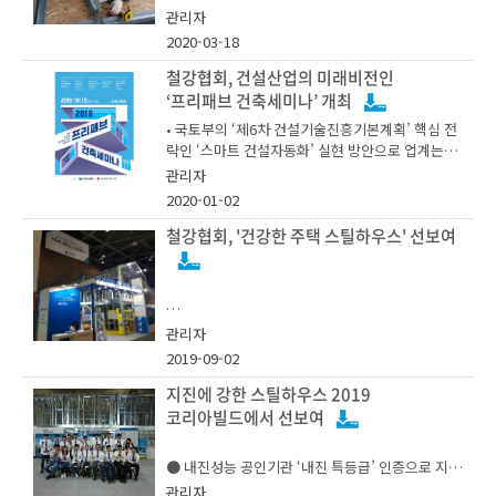
볼 수 있는 시스템
(기존) 3회/1년→ (변경) 7회/년
관리자
이번 스틸하우스 시공교육은 건축물의 친환경화 및
최근 친환경 및 건축안전 등에 대한 관심이 증감함
2020-03-18
고성능화에 기여할 수 있는 철강재를 구조부재로
에 따라 스틸하우스는 앞으로 더욱 주목받을 것으
○ 교육 내용 : 스틸하우스 개요, 설계, 시공, 자재
사용하는 스틸하우스의 보급 및 전문시공인력 육성
로 기대된다. 이러한 이유로 실제 미국, 일본, 호주,
등 이론 및 실습
철강협회, 건설산업의 미래비전인
을 위한 정부 소재‧부품‧장비 분야 재직자 교육사업
뉴질랜드 등 선진국에서는 스틸하우스 건축이 활발
• 스틸하우스로 시공한 집, 건축물대장에 ‘스틸하우
‘프리패브 건축세미나’ 개최
의 일환으로 진행되었다.
히 이뤄지고 있다.
스조’로 표기
○ 일정 : 홈페이지 참고 (5월, 6월, 7월, 9월, 10월,
• 국토부의 ‘제6차 건설기술진흥기본계획’ 핵심 전
11월)
• 한국철강협회, KS 시공표준(KS F9009)에 따라
략인 ‘스마트 건설자동화’ 실현 방안으로 업계는
안전하게 시공될 수 있도록 스틸하우스 시공 교육
‘프리패브건축’에 주목
관리자
○ 장소 : 경기도 광주시 곤지암읍 수양리 16-2
협회는 이번 교육에 대해 스틸하우스 부재 및 내화‧
추진
2020-01-02
단열‧구조 설계기준에 대한 이론교육과 골조‧설비‧
○ 대상자
마감재 시공 실습, 건축물의 품질관리 노하우 및 현
철강협회, '건강한 주택 스틸하우스' 선보여
장 안전 수칙 등의 내용으로 구성하여 교육생의 실
• 스틸하우스 및 모듈러 관련 전문가 4인의 다양한
- 스틸하우스 분야에 관심있으신 분
무능력 향상에 주안점을 두었다고 밝혔다.
건축물의 인허가 등에 사용되는 세움터(건축행정시
발표에 건축사, 건설사 임직원 및 건축 관련 종사자
스템)에는 기존에 ‘스틸하우스조가 조적조’로 분류
등 300여명 참석
- 관련 업계로의 취업을 고민 하시는분
됨에 따라, 건축주가 해당 내용을 혼동하는 등의 애
POSCO의 World Top Premium 제품이 적용된
관리자
로사항이 많았으나, 최근 국토부가 건축사 및 건설
- 내 집을 내 손으로 짓고자 하시는 분
2019-09-02
업 관계자의 건의사항을 즉각 반영하여 세움터에서
스틸하우스, 프리미엄 강건재와 함께 건강까지
건축물 구조로 ‘철골구조-스틸하우스조’를 선택할
한국철강협회 강구조센터(회장 김상균 POSCO 상
- 관련업계 종사분들중 체계적인 교육을 받고자 하
지진에 강한 스틸하우스 2019
또한, 금년도 설립한 스틸하우스 시공교육센터(경
수 있도록 개선하면서, 스틸하우스로 집을 짓는 건
무)는 오는 10월 15일 서울특별시건축사회와 공동
시는분
챙기는 미래의 주거문화 보여줘
코리아빌드에서 선보여
기 광주 소재)를 거점으로 향후에도 스틸하우스 시
축주에게 혼동을 주는 등의 문제를 사전에 예방할
으로 건축사회관에서 ‘2019 프리패브 건축세미
공교육을 포함, 강재를 활용한 패널리이징 공법, 모
수 있게 됐다.
나’를 개최했다고 밝혔다.
- 배우고자 하는 열정이 있는 누구나!
듈러 주택시공, DIY건축교육 까지 확대 운영할 계
● 내진성능 공인기관 ‘내진 특등급’ 인증으로 지진
• 스틸하우스에 적용된 POSCO의 World Top Pre
획이라고 전했다.
에 약한 기존 건축 방식의 대안으로 스틸하우스 주
관리자