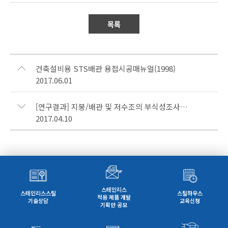
목록
건축설비용 STS배관 용접시공매뉴얼(1998)
2017.06.01
[연구결과] 지붕/배관 및 저수조의 부식성조사를 통한 STS소재 경쟁력 확보방안 연구
2017.04.10
스테인리스
스테인리스스틸
스틸하우스
적용 제품 개발
기술상담
교육신청
기획안 공모