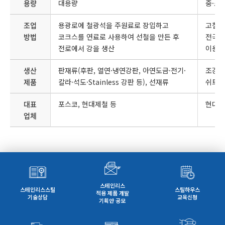
용량
대용량
중·소
조업
용광로에 철광석을 주원료로 장입하고
고철을
방법
코크스를 연료로 사용하여 선철을 만든 후
전극과
전로에서 강을 생산
이용하
생산
판재류(후판, 열연·냉연강판, 아연도금·전기·
조강류(
제품
칼라·석도·Stainless 강판 등), 선재류
쉬트파
대표
포스코, 현대제철 등
현대제
업체
스테인리스
스테인리스스틸
스틸하우스
적용 제품 개발
기술상담
교육신청
기획안 공모