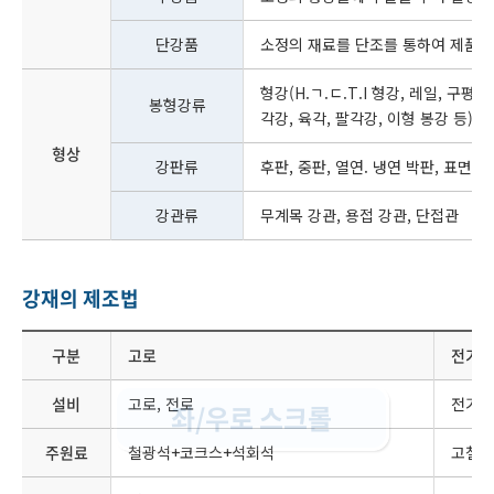
단강품
소정의 재료를 단조를 통하여 제품화
형강(H.ㄱ.ㄷ.T.I 형강, 레일, 구평 형
봉형강류
각강, 육각, 팔각강, 이형 봉강 등), 
형상
강판류
후판, 중판, 열연. 냉연 박판, 표면 
강관류
무계목 강관, 용접 강관, 단접관
강재의 제조법
구분
고로
전기로
설비
고로, 전로
전기로
좌/우로 스크롤
주원료
철광석+코크스+석회석
고철