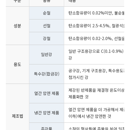
구분
종류
내용
순철
탄소함유량이 0.02%미만, 불순물이
성분
선철
탄소함유량이 2.5-4.5%, 철광석을
강철
탄소함유량이 0.02-2.0%, 선철을 
일반 구조용강으로 C(0.1-0.9%) 이외
일반강
강
용도
공구강, 기계 구조용강, 특수용도강으로 함
특수강(합금강)
첨가시킨 강
제강된 반제품을 재결정 온도이상(800
열간 압연 제품
제품화한 것
열간 압연 제품을 더 가공해서 제품화
냉간 압연 제품
제조법
이하)에서 냉간 압연한 것
주강품
소정의 형상틀에 주물을 부어 일정 