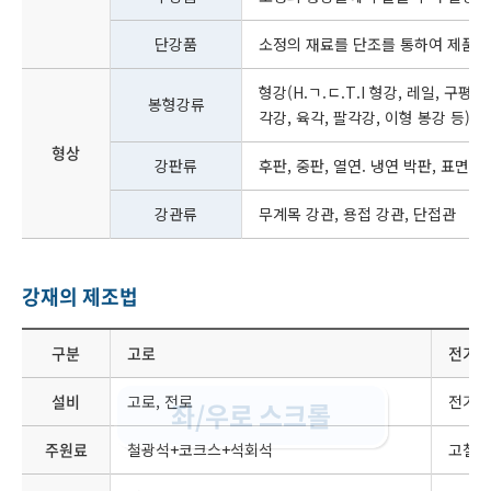
단강품
소정의 재료를 단조를 통하여 제품화
형강(H.ㄱ.ㄷ.T.I 형강, 레일, 구평 형
봉형강류
각강, 육각, 팔각강, 이형 봉강 등), 
형상
강판류
후판, 중판, 열연. 냉연 박판, 표면 
강관류
무계목 강관, 용접 강관, 단접관
강재의 제조법
구분
고로
전기로
설비
고로, 전로
전기로
좌/우로 스크롤
주원료
철광석+코크스+석회석
고철