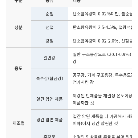
구분
종류
내용
순철
탄소함유량이 0.02%미만, 불순물이
성분
선철
탄소함유량이 2.5-4.5%, 철광석을
강철
탄소함유량이 0.02-2.0%, 선철을 
일반 구조용강으로 C(0.1-0.9%) 이외
일반강
강
용도
공구강, 기계 구조용강, 특수용도강으로 함
특수강(합금강)
첨가시킨 강
제강된 반제품을 재결정 온도이상(800
열간 압연 제품
제품화한 것
열간 압연 제품을 더 가공해서 제품화
냉간 압연 제품
제조법
이하)에서 냉간 압연한 것
주강품
소정의 형상틀에 주물을 부어 일정 