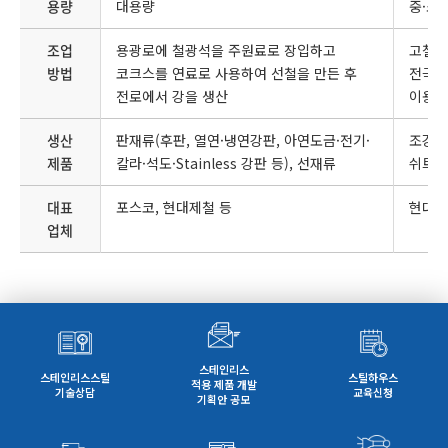
용량
대용량
중·소
조업
용광로에 철광석을 주원료로 장입하고
고철을
방법
코크스를 연료로 사용하여 선철을 만든 후
전극과
전로에서 강을 생산
이용하
생산
판재류(후판, 열연·냉연강판, 아연도금·전기·
조강류(
제품
칼라·석도·Stainless 강판 등), 선재류
쉬트파
대표
포스코, 현대제철 등
현대제
업체
스테인리스
스테인리스스틸
스틸하우스
적용 제품 개발
기술상담
교육신청
기획안 공모