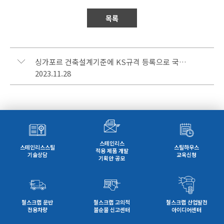
목록
싱가포르 건축설계기준에 KS규격 등록으로 국산 철강재 2만톤 수출 확대 기대
2023.11.28
스테인리스
스테인리스스틸
스틸하우스
적용 제품 개발
기술상담
교육신청
기획안 공모
철스크랩 운반
철스크랩 고의적
철스크랩 산업발전
전용차량
불순물 신고센터
아이디어센터