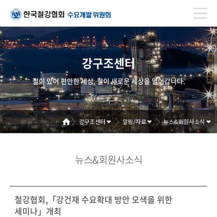
강구조센터
철이 있어 편안한 세상, 철이 새로운 세상을 열어갑니다.
강구조센터
알림/자료
뉴스&회원사소식
뉴스&회원사소식
철강협회,「강건재 수요확대 방안 모색을 위한
세미나」개최