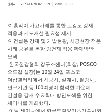
관리자
2023-11-28 16:15:09
view : 17081
ㅇ
흙막이 사고사례를 통한 고강도 강재
적용과 제도개선 필요성 제시
ㅇ
,
건설용 강재 및 개발현황
시공현장 적용
사례 공유를 통한 강건재
적용 확대방안
모색
(
, POSCO
한국철강협회 강구조센터
회장
)
10
24
오도길 실장
는
월
일 포스코
,
,
,
더샵갤러리에서 시공사
설계사
철강사
100
연구기관 등
여명이 참석한 가운데
건설용 강재 수요확대 방안모색을 위한
.
세미나를 개최했다
이날 세미나에서 한국토질및기초기술사회