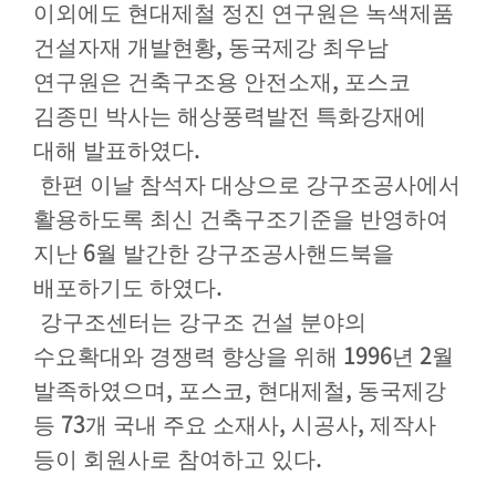
이외에도 현대제철 정진 연구원은 녹색제품
,
건설자재 개발현황
동국제강 최우남
,
연구원은 건축구조용 안전소재
포스코
김종민 박사는 해상풍력발전 특화강재에
.
대해 발표하였다
한편 이날 참석자 대상으로 강구조공사에서
활용하도록 최신 건축구조기준을 반영하여
6
지난
월 발간한 강구조공사핸드북을
.
배포하기도 하였다
강구조센터는 강구조 건설 분야의
1996
2
수요확대와 경쟁력 향상을 위해
년
월
,
,
,
발족하였으며
포스코
현대제철
동국제강
73
,
,
등
개 국내 주요 소재사
시공사
제작사
.
등이 회원사로 참여하고 있다