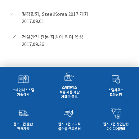
철강협회, SteelKorea 2017 개최
2017.09.01
건설안전 전문 지킴이 리더 육성
2017.09.26
스테인리스
스테인리스스틸
스틸하우스
적용 제품 개발
기술상담
교육신청
기획안 공모
철스크랩 운반
철스크랩 고의적
철스크랩 산업발전
전용차량
불순물 신고센터
아이디어센터