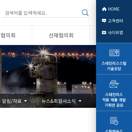
HOME
고객센터
사이트맵
관협의회
선재협의회
소개
제품소개
회원사
스테인리스스틸
기술상담
 소개
선재협의회
자료
알림/자료
문
사진/영상
스테인리스
적용 제품 개발
알림/자료
뉴스&회원사소식
영상
기획안 공모
스틸하우스