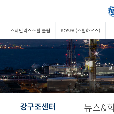
스테인리스스틸 클럽
KOSFA (스틸하우스)
제품소개
제품소개
회원사
회원사
클럽 소개
KOSFA
철
정보/자문
알림/자료
사진/영상
사진/영상
제품 기획안 상시
공모
강구조센터
뉴스&