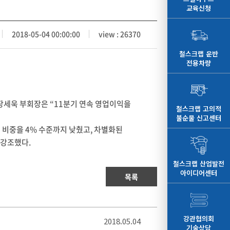
교육신청
2018-05-04 00:00:00
view : 26370
철스크랩 운반
전용차량
장세욱 부회장은 “11분기 연속 영업이익을
철스크랩 고의적
불순물 신고센터
 비중을 4% 수준까지 낮췄고, 차별화된
 강조했다.
철스크랩 산업발전
아이디어센터
목록
강관협의회
2018.05.04
기술상담