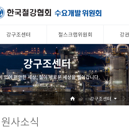
강구조센터
철스크랩위원회
강
제품소개
제품소개
제품 
강구조센터
회원사
회원사
회원사
강구조센터
철스크랩위원회
협의회
이 있어 편안한 세상, 철이 새로운 세상을 열어갑니다.
알림/자료
알림/자료
공지/
사진/영상
사진/영상
기술자
강구조센터
사진/
회원사소식