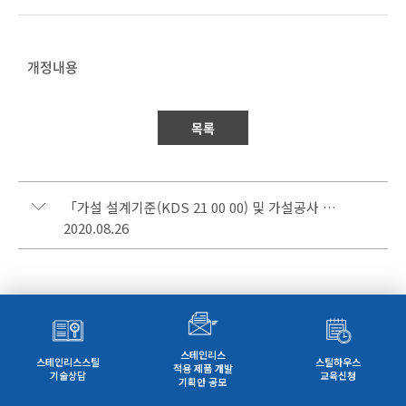
개정내용
목록
「가설 설계기준(KDS 21 00 00) 및 가설공사 표준시방서(KCS 21 00 00)」부분개정
2020.08.26
스테인리스
스테인리스스틸
스틸하우스
적용 제품 개발
기술상담
교육신청
기획안 공모