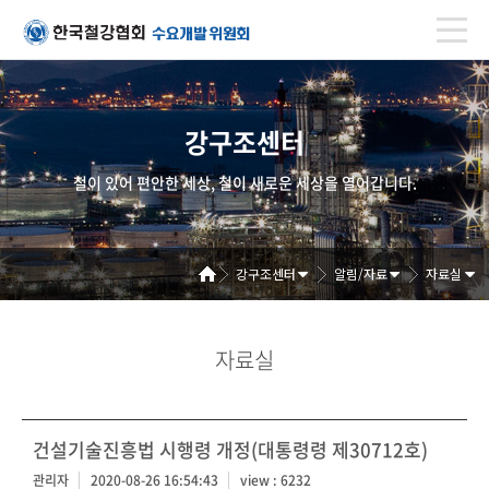
강구조센터
철이 있어 편안한 세상, 철이 새로운 세상을 열어갑니다.
강구조센터
알림/자료
자료실
자료실
건설기술진흥법 시행령 개정(대통령령 제30712호)
관리자
2020-08-26 16:54:43
view : 6232