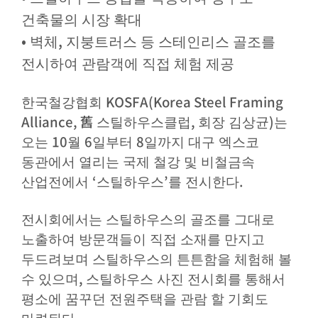
건축물의 시장 확대
•
,
벽체
지붕트러스 등 스테인리스 골조를
전시하여 관람객에 직접 체험 제공
KOSFA(Korea Steel Framing
한국철강협회
Alliance,
舊
,
)
스틸하우스클럽
회장 김상균
는
10
6
8
오는
월
일부터
일까지 대구 엑스코
동관에서 열리는 국제 철강 및 비철금속
‘
’
.
산업전에서
스틸하우스
를 전시한다
전시회에서는 스틸하우스의 골조를 그대로
노출하여 방문객들이 직접 소재를 만지고
두드려보며 스틸하우스의 튼튼함을 체험해 볼
,
수 있으며
스틸하우스 사진 전시회를 통해서
평소에 꿈꾸던 전원주택을 관람 할 기회도