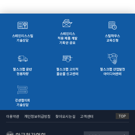
스테인리스
스테인리스스틸
스틸하우스
적용 제품 개발
기술상담
교육신청
기획안 공모
철스크랩 운반
철스크랩 고의적
철스크랩 산업발전
전용차량
불순물 신고센터
아이디어센터
강관협의회
기술상담
TOP
이용약관
개인정보취급방침
찾아오시는길
고객센터