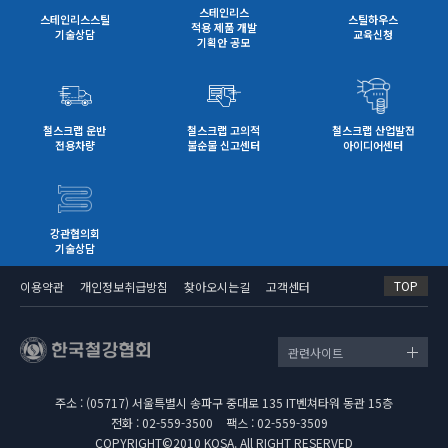
스테인리스
스테인리스스틸
스틸하우스
적용 제품 개발
기술상담
교육신청
기획안 공모
철스크랩 운반
철스크랩 고의적
철스크랩 산업발전
전용차량
불순물 신고센터
아이디어센터
강관협의회
기술상담
TOP
이용약관
개인정보취급방침
찾아오시는길
고객센터
관련사이트
주소 : (05717) 서울특별시 송파구 중대로 135 IT벤쳐타워 동관 15층
전화 : 02-559-3500
팩스 : 02-559-3509
COPYRIGHT©2010 KOSA. All RIGHT RESERVED