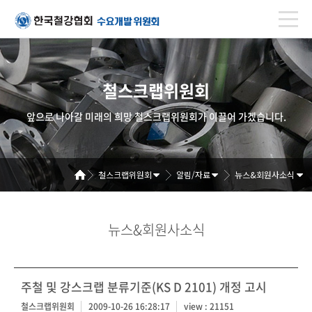
철스크랩위원회
앞으로 나아갈 미래의 희망 철스크랩위원회가 이끌어 가겠습니다.
철스크랩위원회
알림/자료
뉴스&회원사소식
뉴스&회원사소식
주철 및 강스크랩 분류기준(KS D 2101) 개정 고시
철스크랩위원회
2009-10-26 16:28:17
view : 21151