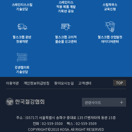
스테인리스
스테인리스스틸
스틸하우스
적용 제품 개발
기술상담
교육신청
기획안 공모
철스크랩 운반
철스크랩 고의적
철스크랩 산업발전
전용차량
불순물 신고센터
아이디어센터
강관협의회
기술상담
TOP
이용약관
개인정보취급방침
찾아오시는길
고객센터
관련사이트
주소 : (05717) 서울특별시 송파구 중대로 135 IT벤쳐타워 동관 15층
전화 : 02-559-3500
팩스 : 02-559-3509
COPYRIGHT©2010 KOSA. All RIGHT RESERVED