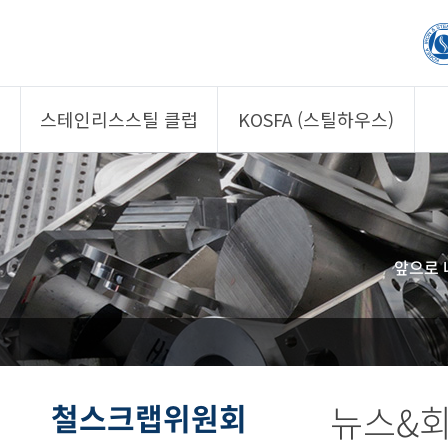
스테인리스스틸 클럽
KOSFA (스틸하우스)
제품소개
제품소개
회원사
회원사
클럽 소개
KOSFA
앞으로 
정보/자문
알림/자료
사진/영상
사진/영상
제품 기획안 상시
공모
철스크랩위원회
뉴스&