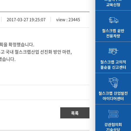
교육신청
2017-03-27 19:25:07
view : 23445
철스크랩 운반
전용차량
계획을 확정했습니다.
고 국내 철스크랩산업 선진화 방안 마련,
했습니다.
철스크랩 고의적
불순물 신고센터
철스크랩 산업발전
아이디어센터
목록
강관협의회
기술상담