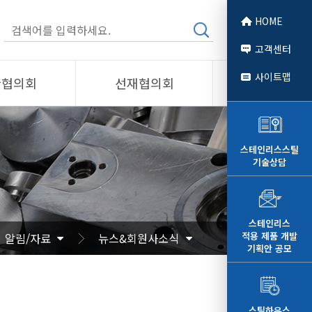
HOME
고객센터
사이트맵
관협의회
선재협의회
소개
제품소개
회원사
스테인리스스틸
기술상담
 소개
선재협의회
자료
알림/자료
문
사진/영상
스테인리스
적용 제품 개발
알림/자료
뉴스&회원사소식
영상
기획안 공모
스틸하우스