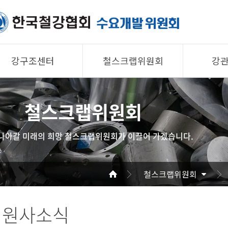
강구조센터
철스크랩위원회
강
제품소개
제품소개
제품 
철스크랩위원회
회원사
회원사
회원사
강구조센터
철스크랩위원회
협의회
나아갈 미래의 희망 철스크랩위원회가 이끌어 가겠습니다.
알림/자료
알림/자료
공지/
사진/영상
사진/영상
기술자
철스크랩위원회
사진/
회원사소식