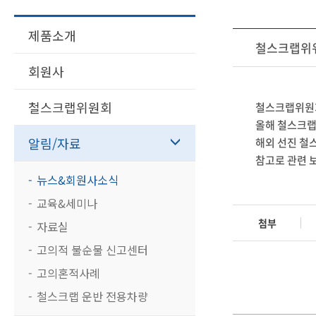
제품소개
철스크랩위워
회원사
철스크랩위원회
철스크랩위원회
올해 철스크랩
알림/자료
해외 선진 철
참고로 관련 
뉴스&회원사소식
교육&세미나
첨부
자료실
고의적 불순물 신고센터
고의혼적사례
철스크랩 운반 전용차량