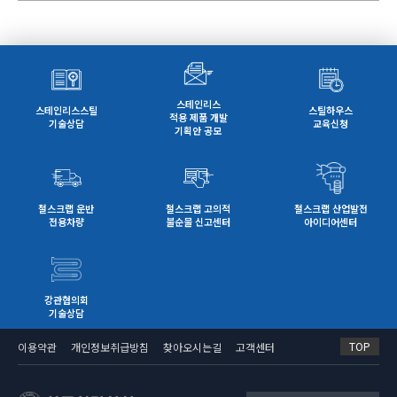
스테인리스
스테인리스스틸
스틸하우스
적용 제품 개발
기술상담
교육신청
기획안 공모
철스크랩 운반
철스크랩 고의적
철스크랩 산업발전
전용차량
불순물 신고센터
아이디어센터
강관협의회
기술상담
TOP
이용약관
개인정보취급방침
찾아오시는길
고객센터