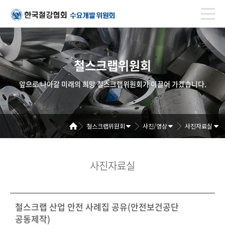
철스크랩위원회
앞으로 나아갈 미래의 희망 철스크랩위원회가 이끌어 가겠습니다.
철스크랩위원회
사진/영상
사진자료실
사진자료실
철스크랩 산업 안전 사례집 공유(안전보건공단
공동제작)