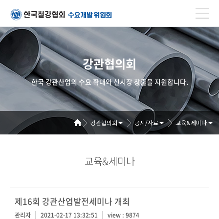
강관협의회
한국 강관산업의 수요 확대와 신시장 창출을 지원합니다.
강관협의회
공지/자료
교육&세미나
교육&세미나
제16회 강관산업발전세미나 개최
관리자
2021-02-17 13:32:51
view : 9874