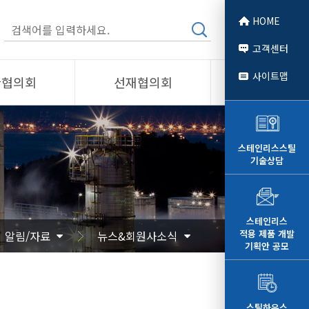
HOME
고객센터
사이트맵
관협의회
선재협의회
소개
제품소개
회원사
스테인리스스틸
기술상담
 소개
선재협의회
자료
알림/자료
문
사진/영상
스테인리스
적용 제품 개발
알림/자료
뉴스&회원사소식
영상
기획안 공모
스틸하우스