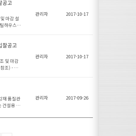
입찰공고
김태진 대표)1
 최병정 교수)
관리자
2017-10-17
및 마감 설
통 이용 부탁
스틸하우스 구
과장) □
(지붕/벽체/
 실무에 미치
초 등) 디테
술 김승원 대
재입찰공고
 디테일 제작
 현안 (가제)
료납품 : 12
차지원 안됩니
관리자
2017-10-17
18:00, 한
조 및 마감
. 낙찰자 결
조) - 스
선정 - 제출
틸하우스 마감
 수행능력(3
지붕/벽체/기
 예산부문(2
발코니 등)
유선통보 예
 까지- 중간보
관리자
2017-09-26
 연구용역 계
강재 품질관
중2. 입찰등록：
 1부 라.
 건설용 강
국철강협회 수요개
1부마. 위
여성소비자연
 평가위원들의
 사업자 등록
로 『건설안전
심사 후 적
도서, 시공사
공장에서 9월
 과업에 대
0 이상에 해
원산지를 위
)○ 서류심