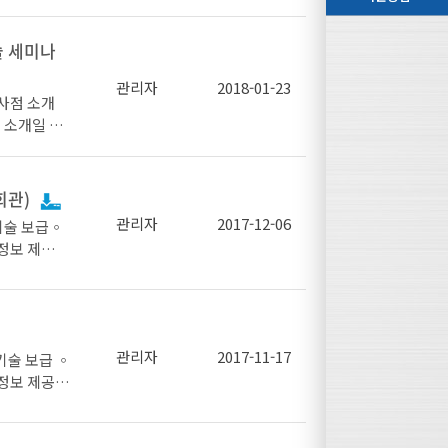
성 교육』을
(건설산업기본
설기술진흥법)
술 세미나
설 철강재가
연합)와 함
고가 빈번하
이기로 했다.
관리자
2018-01-23
정 건의안) 철
철강재 확인
일 시 :
기를 마련할
반을 살펴보
법 등을 실제
대한건설정책
회관)
 정책”을 실
관리자
2017-12-06
 현장 경험
기술 보급◦
,000원) -
대해 소비자
정보 제
 ‘구조설계
갈 방침”이
 건설회관 3층
회, 언론매
통을 이용하여
건축구조기술
적극 홍보할
조센터◦ 후
, 건축구조기
7년도 신설
관리자
2017-11-17
 및 기념품
개선, 공동
559-3572,
 정보 제공
임정환 과
 상무, 포스
구조 부재 원인
4명이 참석했
16:10(6