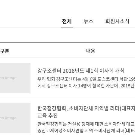
전체
뉴스
회원사소식
구분
내용
강구조센터 2018년도 제1회 이사회 개최
우리 협회 강구조센터는 4월 6일 포스코센터 서관 1
에서 강구조센터 이사 14명이 참석한 가운데, 2018년
회를 갖고 금년도 사업계획을 확정했다. 이날 확정된 사업계획에
따르면 강구조센터에서는 올해 사업 목표를 『대내외
에 대응한 강구조 수요확대 및 경쟁력 제고』로 정하
한국철강협회, 소비자단체 지역별 리더(대표자
강재 제도개선을 통한 품질관리 강화 ▲ 강재활용 이
교육 추진
제고를 위한실수요가 교육 확대 ▲ 강구조 분야 맞춤
한국철강협회는 건설용 강재에 대한 소비자단체 대표
스 제공 및 신수요창출 기반 구축 사업을 중점 추진하
증진코져여성소비자연합 지역 소비자단체 리더(대표자
건설용 강재 제도개선을 통한 품질관리 강화를 위해국회에 계류