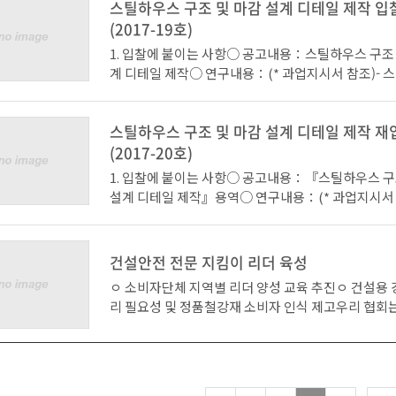
다.
스틸하우스 구조 및 마감 설계 디테일 제작 
0) 강구조 성능기반 내진 설계 (가제)(창민우구조 / 
후 원 : 포스코, 현대제철, 동국제강 ◦ 교육대상 : 건축사, 건축구
(2017-19호)
6:30 ~ 17:30 (60) 플랜트 내진 설계 (가제)(경기대 /
조기술사, 건설관련 종사자 등 ◦ 기 타 : 교육자료 및 기념품 제공
1. 입찰에 붙이는 사항○ 공고내용：스틸하우스 구조 
* 참가비는 무료입니다.* 주차지원 안됩니다. 대중교
(※ 사전 신청 필수) ※ 사전 신청 및 문의 Tel. 02-559-3572, E)
계 디테일 제작○ 연구내용：(* 과업지시서 참조)- 
드립니다.* 사전신청 필수입니다.
junghwan.lim@ekosa.or.kr (한국철강협회 임정환 
조(지붕/벽체/바닥 등) 디테일 제작- 스틸하우스 마감
세부 일정14:10~15:10(60) KS개정이 강구조 설계
바닥 등) 디테일 제작- 스틸하우스 단열(지붕/벽체/기
는 영향및 합성보의 구조 특성 (가제) (뉴테크구조기
스틸하우스 구조 및 마감 설계 디테일 제작 
일 제작- 스틸하우스 방수(화장실/테라스/발코니 등)
표)15:30~16:30(60) 비구조요소 내진설계의 기본 및
○ 기 간 : - 중간보고 : 10월 중- 최종보고 : 11월 중- 자
(2017-20호)
(인천대 / 박지훈 교수)* 참가비는 무료입니다.* 주
월 중2. 입찰등록：2017. 9. 25(월)～2017. 10. 11(수) 
다. 대중교통 이용 부탁드립니다.* 사전신청 필수!!
1. 입찰에 붙이는 사항○ 공고내용：『스틸하우스 구
국철강협회 수요개발실3. 심사평가：2017. 10월 중4
설계 디테일 제작』용역○ 연구내용：(* 과업지시서 참
정○ 평가위원들의 결과를 종합하여 최고득점 업체를 
틸하우스 구조(지붕/벽체/바닥 등) 디테일 제작- 스
서류를 심사 후 적격업체를 대상으로 평가- 평가기준 :
(지붕/벽체/바닥 등) 디테일 제작- 스틸하우스 단열(
0%), 과업에 대한 이해(25%), 추진인력구성(25%),
초 등) 디테일 제작- 스틸하우스 방수(화장실/테라스/
건설안전 전문 지킴이 리더 육성
0%)○ 서류심사 적격업체에 발표/심사평가일 개별 
디테일 제작○ 기 간 : 계약일로부터 ~ 2017. 12. 31.
정5. 참가자격가. 입찰참가신청서 (첨부양식) 1부나.
ㅇ 소비자단체 지역별 리더 양성 교육 추진ㅇ 건설용 
고 : 10월 중- 최종보고 : 11월 중- 자료납품 : 12월 
획서/발표자료 출력본(자유양식) .5부다. 연구진 이력서
리 필요성 및 정품철강재 소비자 인식 제고우리 협회는
2017. 10. 12(목)～2017. 10. 19(목) 12:00, 한
인감증명서(대표자) 및 사용인감계(사용인감 사용시) 
재에 대한 소비자단체 대표의 이해도를 증진하고자 
발실3. 심사평가：2017. 10월 중4. 낙찰자 결정○
임장(대리인이 신청 또는 입찰에 참가할 경우) 1부바.
합 지역 소비자단체 리더(대표자) 30여명을 대상으
결과를 종합하여 최고득점 업체를 선정 - 제출서류를 
증 사본 1부사. 최근 3년 이내의 S/H관련 실적(설계
소비자 대표 전문강사 양성 교육』을 동국제강 인천
격업체를 대상으로 평가- 평가기준 : 수행능력(30%),
례, 계약서 등)1부아. 입찰보증금(총 입찰단가의 5/10
21일 개최했다.이번 교육은 품질이 검증되지 않거나 
한 이해(25%), 추진인력구성(25%), 예산부문(20%