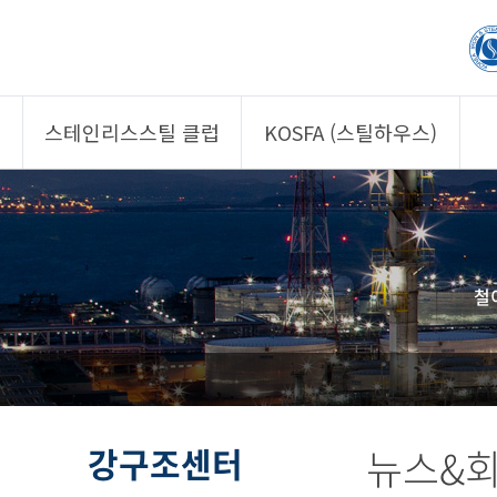
스테인리스스틸 클럽
KOSFA (스틸하우스)
제품소개
제품소개
회원사
회원사
클럽 소개
KOSFA
철
정보/자문
알림/자료
사진/영상
사진/영상
제품 기획안 상시
공모
강구조센터
뉴스&