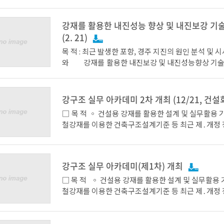
을 대상으로 『풀뿌리 건설안전 전문 지킴이 리더 육
되어 있는 건설용 강재의 원산지 표시 의무화 법안 
포스코 포항제철소에서4월 10일 개최한다고 밝혔다. 금번 교육
법) 및건설자재⋅부재 품질관리 대상 품목 확대* (건
강재를 활용한 내진성능 향상 및 내진보강 기
은 품질이 검증되지 않거나 원산지를 위조한 불량 건
입법을 적극 지원하고정부 및 소비자단체(여성소비자
유통되어, 소비자의 안전을 지속적으로 위협하는 사
(2. 21)
께 부적합 강재 퇴출 활동에도 지속적인 노력을 기울
게 발생됨에 따라 건설용 강재 품질관리 필요성 등의 이론 교육
* (기존) 철근, H형강, 6mm이상 건설용 강판 → (개
목 적 : 최근 발생한 포항, 경주 지진의 원인 분석 및 시사점 소개
을 통해, 불량자재 사용에 따른 문제점, 부적합/정품 
근, 형강, 건설용 강판, 강관, 고장력 볼트 및 볼트, 용접재료, 구조
와 강재를 활용한 내진보강 및 내진성능향상 기술 소개
방법, 품질 미달의 철강재의 심각성 등을인식하는 계
용 케이블, 다만 가시설용은 제외한다 (삭제) 그에 대한 활동의
2018년 2월 21일(수) 10:00 ~ 17:30 장 소 : 포스코센터 서관 4층
예정이며 추가로, 포항제철소 열연공장 및 홍보관 등 견학을 통
일환으로저급 건설용 강재 근절을 위해 현행 제도 전
아트홀 (강남구 대치동 소재)주 최 : 한국강구조학회, 한국철강협
해, 철강 제조공정의이해와 정품 건설용 강재 확인 방
고, 세부 추진 방안에대한 제도개선안을 도출코져, 
회후 원 : 한국건축구조기술사회, 구조안전성향상기술연구단(SP
강구조 실무 아카데미 2차 개최 (12/21, 건설
로 확인해볼 예정이다. 철강협회 관계자는 “이번 방문을 기점으
연구원과 “건설용 강재 품질확보를 위한 법. 제도 지원
EC) 포스코, 현대제철, 동국제강, DRB동일 사전등록 : 2018년 2
로 소비자의 알권리 충족을 위한다양한 소비자단체의
□ 목 적 ◦ 건설용 강재를 활용한 설계 및 실무활용 
시한다. 또한, 스틸하우스 활성화를 위해 스틸하우스 내화구조에
월 2일 (금) 18:00 한등 록 비 : 20,000원 (현장등록 : 30
기회 및 전파 교육을 확대할 계획”이라며 “철강재에 
철강재를 이용한 건축구조설계기준 등 최근 제․개정 
다양한 자재를 사용할 수 있도록 KS개정을 추진하고,
발표집, 중식, 기념품 제공문 의 : 한국강구조학회 사무국/ 송현상
가 바로 알고, 제대로 선택할 수 있는 여건을 조성해나
공 □ 개 요 ◦ 일시/장소 : ’17. 12. 21(목) 13:30 /
프로그램 개발’등의 사업을 실시한다. 또한 건축 박람
/ 02-400-7109※ 주차비 개별 부담이오니 대중교
라고 말했다.
대회의실 (논현동)◦ 주 최 : 한국지진공학회, 한국
체 등을 통해 내진성능이 우수한 스틸하우스장점을 
주시기 바랍니다.* 프로그램 등 첨부파일 참조
사회, 한국강구조학회◦ 주 관 : 한국철강협회 강구
계획이다. 한편, ‘비구조용 건축용 강재의 수요확대 및 고급화를
강구조 실무 아카데미(제1차) 개최
원 : 포스코, 현대제철, 동국제강◦ 교육대상 : 건축사
위해 철강사, 제작사가 참여하는 ‘강건재클럽’이 201
술사, 건설관련 종사자 등◦ 기 타 : 참가비 무료 (자료
□ 목 적 ◦ 건설용 강재를 활용한 설계 및 실무활용 기술 보급 ◦
되어, 금년에도 부적합 건축용 강재 퇴출을 위한 제도
제공) (* 사전신청 필수)※ 사전 신청 및 문의 Tel. 02-
철강재를 이용한 건축구조설계기준 등 최근 제․개정
마케팅 활동 등을 펼칠 계획이다. 이날 이사회에는 강구조센터
E) junghwan.lim@ekosa.or.kr (한국철강협회 
□ 개 요 ◦ 일시/장소 : ’17. 12. 7(목) 13:30 / 한국기술센터 16F
김진호 회장(포스코 상무)을 비롯하여현대제철 김경석
장) □ 세부 일정14:10~15:10(60) 포항지진 주요 
국제회의실 (역삼동) ◦ 주 최 : 한국지진공학회, 한국건축구조기
코건설 원유성 상무, 세아제강 남형근 상무 등임원 1
과 대책 (가제)(건축구조기술사회 / 정광량 회장)15:10~
술사회, 한국강구조학회 ◦ 주 관 : 한국철강협회 강구조센터 ◦