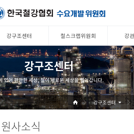
강구조센터
철스크랩위원회
강
제품소개
제품소개
제품 
강구조센터
회원사
회원사
회원사
강구조센터
철스크랩위원회
협의회
이 있어 편안한 세상, 철이 새로운 세상을 열어갑니다.
알림/자료
알림/자료
공지/
사진/영상
사진/영상
기술자
강구조센터
사진/
회원사소식