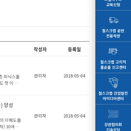
교육신청
철스크랩 운반
전용차량
작성자
등록일
철스크랩 고의적
불순물 신고센터
관리자
2018-05-04
9층 피닉스홀
도 첫 이사
철스크랩 산업발전
 시장변화
아이디어센터
고 ▲ 건설용
) 양성
해 및 관심도
형 정보 서비
관리자
2018-05-04
의 이해도를
기로 하였다.
강관협의회
) 30여명
기술상담