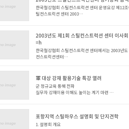
모집대상
교육기간
한국철강협회 스틸컨스트럭션 센터 운영요강 제12조
회수년
틸컨스트럭션 센터 2003
모집인원
년도 정기총회를 아래와 같이 개최하오니 바쁘시더라
총인원
하여 주시기 바랍니
다. 아울러 귀사의 변동사항이 있으시면 사전에 사무
2003년도 제1회 스틸컨스트럭션 센터 이사회
여 주시기 바랍니다.
=h
골조시공교육
한국철강협회 스틸컨스트럭션 센터에서는 2003년도 
* SCC 회원사 직원
컨스트럭션센터
* 건설관련 기능자기술자일반인
이사회를 아래와 같이 개최하오니 참석하여 주시기 
10 일
아 래
10 회
20 명
가. 일 시 : 2003. 3. 21(금) 11:20 ~
軍 대상 강재 활용기술 특강 열려
200 명
나. 장 소 : 포스코센타 서관4층 아트홀
군 정규교육 통해 전파
아 래
다. 참석인원 : 스틸컨스트럭션센터 회원사 임직원
실무자 강재이용 이해도 높이는 계기 마련
라. 주요안건
가. 일 시 : 2003. 3. 21(금) 10:30 ~
마감교육
(제1호의안) 2002년 사업실적 및 결산(안) 승인
스틸하우스 기술 특강이 2월12일과 2월26일 양일에
나. 장 소 : 포스코센타 2층 비즈니스홀 강의실
* 스틸 프레이머
(제2호의안) 2003년 사업계획 및 예산(안) 승인
설물 관계자
다. 참 석 자 : 스틸컨스트럭션 센터 이사 23명(명단참
* 스틸하우스 골조시공교육 이수자
포항지역 스틸하우스 설명회 및 단지견학
120명이 참가한 가운데 포스코센터에서 열렸다.
라. 주요안건
1 일
총회 종료 후 오찬 예정
1. 설명회 개요
· 2002년 사업실적 및 결산(안) 승인의 건
2 회