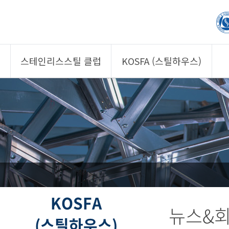
스테인리스스틸 클럽
KOSFA (스틸하우스)
제품소개
제품소개
회원사
회원사
클럽 소개
KOSFA
정보/자문
알림/자료
사진/영상
사진/영상
제품 기획안 상시
공모
KOSFA
뉴스&
(스틸하우스)