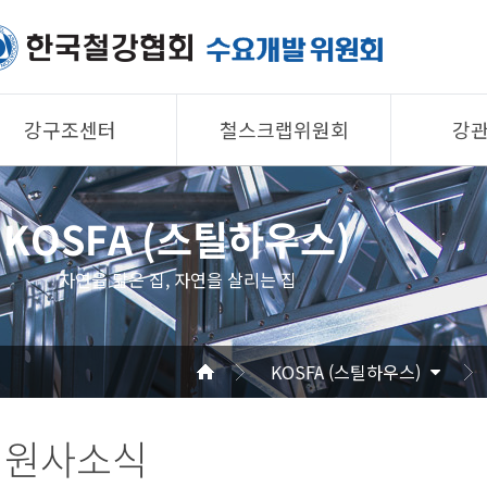
강구조센터
철스크랩위원회
강
제품소개
제품소개
제품 
KOSFA (스틸하우스)
회원사
회원사
회원사
강구조센터
철스크랩위원회
협의회
자연을 닮은 집, 자연을 살리는 집
알림/자료
알림/자료
공지/
사진/영상
사진/영상
기술자
KOSFA (스틸하우스)
사진/
회원사소식