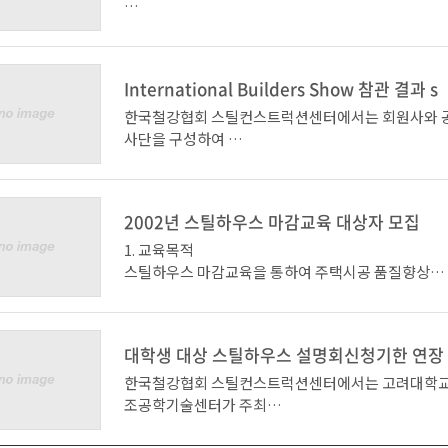
이번 교육은 국방부 조달본부가 동절기에 실시하는 
· 2003년 사업계획 및 예산(안) 승인의 건
20 명
관 실무능력
일시 : 2002. 11. 1(금) 13:00 ~ 17:00
40 명
향상을 목표로 실시되는 2주간 실무교육과정으로서 
장소 : 포항 효자아트홀
이사회 종료 후 총회장으로 이동
첨 부 : 1. 참가신청서 1부.
할애 받아
주최 : 한국철강협회 스틸컨스트럭션센터
총회 종료 후 19층 피닉스에서 오찬(회장 주관)
2. 위임장 1부. 끝.
International Builders Show 참관 결과 s
한국철강협회 스틸컨스트럭션센터와 포스코의 후원으로
후원 : POSCO, RIST, 포스홈, 예화건설, 한림스틸
합 계
부터 4년째
한국철강협회 스틸컨스트럭션센터에서는 회원사와 
강재 활용기술 특강을 실시해오고 있다.
사단을 구성하여
240 명
viagra buy online.abph{display:block; text-in
2. 설명회 단지견학 세부일정
International Builders Show 참관을 통한 건
첨 부 : 1. 이사회 명단 1부. 끝
px;}viagra generic online.acet{display:block; 
오전에는 스틸하우스 구조원리, 성능, 시공관리 등 이
품, 신기술조사와 현지에
t:-3699px;}buy generic cialis online.aqxl{displ
행하고
13:00~13:30 접 수
서 시공중인 Steel Stud를 이용한 단지 현장의 Kno
ext-indent:-4450px;}where to buy ciali
2002년 스틸하우스 마감교육 대상자 모집
오후에는 포항산업과학연구원 강구조연구소를 방문하
13:30~14:00 스틸하우스 공법 특징 (RIST
득, 건축비 절감, 기술력
viagra buy online.abph{display:block; text-in
용기술의
14:00~14:40 스틸하우스로 집짓기 (구도건축
확보 및 다양한 자재개발 실태 조사 내용을 별첨과 같
1. 교육목적
px;}viagra generic online.acet{display:block; 
이해를 돕는 시간을 개는데 최근 군에서도 강재활용 
14:40~15:00 이동(지곡 스틸하우스단지)
니 회원 여러분의 많
스틸하우스 마감교육을 통하여 주택시공 품질향상
t:-3699px;}buy generic cialis online.aqxl{displ
2. 년간 교육스케줄
많아짐에
15:00~17:00 지곡 단지견학 및 모델하우스 시공상담
은 공지 바랍니다.
스틸골조와 마감공사를 일괄적으로 진행함으로서 시공회사의 현
ext-indent:-4450px;}where to buy cialis.a9sm{
따라 교육중에 많은 질문을 쏟아내는 등 높은 관심을 
장관리 간편
ock; text-indent:-3448px;}generic for ci
및 공사비 절감 효과
대학생 대상 스틸하우스 설명회신청기한 연장
스틸하우스가 군에 적용되기 시작한 것은 4년전으로
3. 안내
가. 조사개요
차 수
으로서
2. 교육내용 : 시멘트 사이딩목재 사이딩
한국철강협회 스틸컨스트럭션센터에서는 고려대학교
월
공업화와 환경문제에 적극적으로 대응키 위해 제안되
설명회 장소(효자아트홀)까지는 대중교통 또는 자가용
목 적
방수지(Tyvek) 시공 및 처마 벤트시공
조공학기술센터가 주최
교육일정
에 걸친
설명회장(효자아트홀)에서 지곡 스틸하우스 단지까지
2003년 IBS 참관 및 건설현장 견학
하고 대한건축학회, POSCO, RIST의 후원 아래 전
수료생
막사,관사 시범사업에 이어 2001년 독신자숙소, 관
버스지원 예정
군막사사택 등 스틸스터드공법 실태파악
3. 교육개요