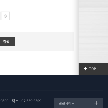
조사 등
.
명단별첨)
 20명)
 건축공법의
동의 스틸하
sa.or.k
 3개 지역등
흥))
철강협회)
 적극적인
고 일반 건
 것으로 기
검색
)
을 연장하여
현장 조사결과
동(기흥)
dent:-3701
text-inden
TOP
ay:block; t
dent:-3701
e
장:유철수)
-3500
팩스 : 02-559-3509
관련사이트