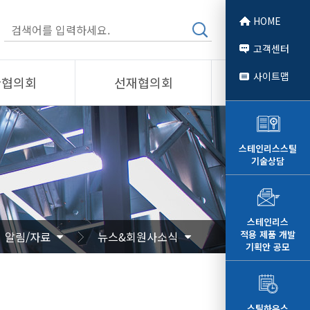
HOME
고객센터
사이트맵
관협의회
선재협의회
소개
제품소개
회원사
스테인리스스틸
기술상담
 소개
선재협의회
자료
알림/자료
문
사진/영상
스테인리스
적용 제품 개발
알림/자료
뉴스&회원사소식
영상
기획안 공모
스틸하우스