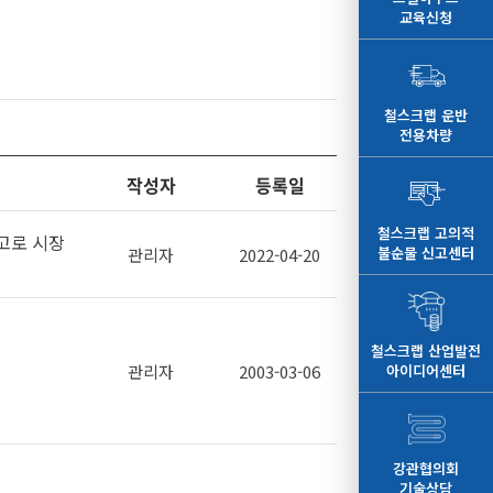
교육신청
철스크랩 운반
전용차량
작성자
등록일
철스크랩 고의적
고로 시장
불순물 신고센터
관리자
2022-04-20
철스크랩 산업발전
아이디어센터
관리자
2003-03-06
강관협의회
기술상담