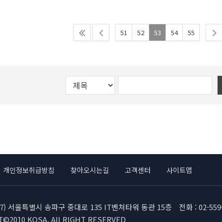
관련 대학생대상 스틸하
차 수
군 표준도로
내외장재강건재 사용실태, 디자인 기술 및 가공설비 
주최주관 ; 한국철강협회 스틸컨스트럭션센터
우스 설명회를 아래와 같이 개최합니다.
월
반영됨으로써 보다 용이한 활용 환경이 조성된 상태다
4. 참가문의
대상자 : 스틸컨스트럭션센터 회원사 임직원 11명(
교육기간 : 2002. 10. 26(토)1일간
교육일정
기 간 : 2003. 1. 20 ~ 1. 27(6박 8일)
교육대상 : 스틸하우스 골조 시공교육 이수자 중(선착순
스틸하우스의 올바른 이해와 개념을 전달하고 새로운
51
52
53
54
55
수료생
이러한 보급 노력에 힘입어 최근 수도권 지역에 40여
한국철강협회 스틸컨스트럭션센터 손정근(son852@ko
지 역 : 美 San Francisco, Las Vegas, Hawaii 등
교육장소 : 스틸하우스 연구동(RIST 강구조연구소(기
학습장으로 활용할
우스
r)
교 육 비 : 5만원(우리은행 : 07307367113111한국
기회를 제공하고자 하오니 교수님의 협조와 학생들의
독신자숙소가 이미 제정된 표준도로 발주되어 건립되
Tel ; 02 559 3585 Fax : 02 559 3588
나. 조사단 : 회원사 등 11명
참여를 당부 드립니다.
제 1 차
축물
4. 교육생 대우
2
뿐만아니라 군시설물에도 스틸하우스가 폭넓게 적용될
POSCO 수요개발실 백승환(shpack@posco.co.kr
교재, 중식제공
건축과 학생 여러분의 관심과 요청에 의해 신청기한
17 28
대된다.
Tel ; 02 3457 0960 Fax : 02 3457 1923
첨부 : 2003년 IBS참관 및 Steel Stud 활용 건설
지하오니
20 명
1부.
5. 집합일시
관심있는 학생은 지금 신청하시기 바랍니다.
제 8 차
5. 약도
일시장소 : 2002. 10. 26(토) 09:00스틸하우스 연구
9
viagra buy online.abph{display:block; text-in
===== 개최내용 =====
15 26
px;}viagra generic online.acet{display:block; 
DOWNLOAD ☞ 참가신청서 및 교육스케줄
20 명
t:-3699px;}buy generic cialis online.aqxl{displ
가. 개최개요
ext-indent:-4450px;}
개인정보취급방침
찾아오시는길
고객센터
사이트맵
viagra buy online.abph{display:block; text-in
◎ 행사명 : 대학생 대상 스틸하우스 설명회
제 2 차
px;}
※ 스틸하우스 : Light Gauge Steel Framed Hous
3
◎ 주 최 : 고려대학교 부설 강구조공학기술센터 (소
17 28
717) 서울특별시 송파구 중대로 135 IT벤쳐타워 동관 15층
전화 : 02-559
◎ 주 관 : 한국철강협회 스틸컨스트럭션센터
20 명
◎ 후 원 : 대한건축학회, POSCO, RIST
©2010 KOSA. All RIGHT RESERVED