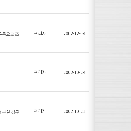
군 공사감독
그중 하루를
 2000년
하우스
관리자
2002-12-04
공동으로 조
dent:-3701
축부문의 신제
text-inden
론 강의를 진
ay:block; t
w How 습
여 강재 활
 이승은 연구원)
dent:-3701
관리자
2002-10-24
 현상일 소장)
이 공지하오
text-inden
접촉 기회가
ay:block; t
display:bl
나타냈다.
 미륌향공법
관리자
2002-10-21
 부설 강구
었으며, 2회
 이용 가능
는 POSCO
국 건축전공
사를 대상으로