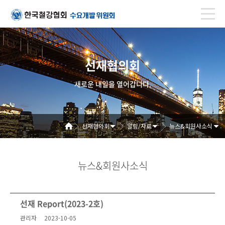
선재협의회
새로운 내일을 열어갑니다.
선재협의회
알림/자료
뉴스&회원사소식
뉴스&회원사소식
선재 Report(2023-2호)
관리자
2023-10-05