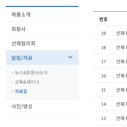
제품소개
번호
회원사
선재 R
19
선재협의회
선재 R
18
알림/자료
선재 R
17
뉴스&회원사소식
선재 R
16
교육&세미나
선재 R
15
자료실
선재 R
14
사진/영상
선재 R
13