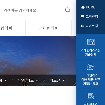
HOME
고객센터
사이트맵
관협의회
선재협의회
소개
제품소개
회원사
스테인리스스틸
기술상담
 소개
선재협의회
자료
알림/자료
문
사진/영상
스테인리스
적용 제품 개발
회
알림/자료
자료실
영상
기획안 공모
스틸하우스