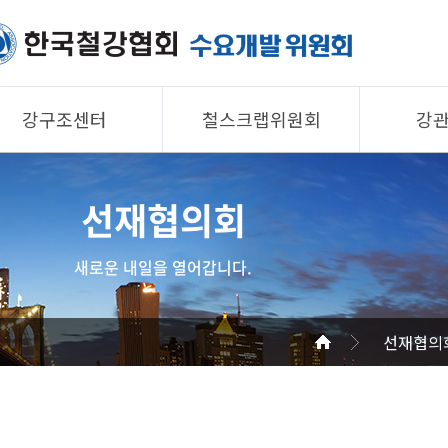
강구조센터
철스크랩위원회
강
제품소개
제품소개
제품 
선재협의회
회원사
회원사
회원사
강구조센터
철스크랩위원회
협의회
새로운 내일을 열어갑니다.
알림/자료
알림/자료
공지/
사진/영상
사진/영상
기술자
선재협의
사진/