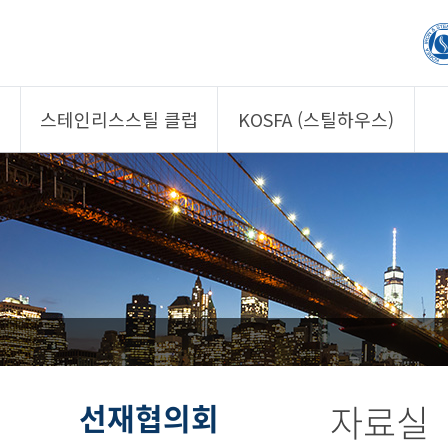
스테인리스스틸 클럽
KOSFA (스틸하우스)
제품소개
제품소개
회원사
회원사
클럽 소개
KOSFA
정보/자문
알림/자료
사진/영상
사진/영상
제품 기획안 상시
공모
선재협의회
자료실