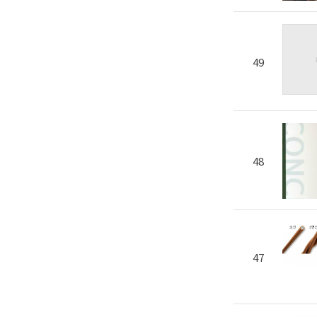
49
48
47