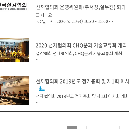
삼성중공업 박태욱 프로는 고망가니즈강의 물리적 성
선재협의회 운영위원회(부서장,실무진) 회의
기술교류회는 12개 회원사 및 관련 기관에서 60여 명
직의 비교에 관하여, 엠투알 김성진 대표는 용접봉 피
관련 전문가 등이 참석한 가운데 개최됐으며 총 5개의
❒ 개 요
<콘크리트표준시방서 해설서(콘크리트학회)내 철근 
성 불화칼슘 개발에 관하여 발표함으로 행사를 마무
표될 계획이다.
❍ 일 시 : 2020. 8. 21(금) 10:30 ~ 12:00
기준 개정 내용>
[사진 : 선재협의회 박재천 회장]
한국철강협회 선재협의회에서 접지선 업계의 불편함
❍ 장 소 : 온라인 화상 회의 (발표 : 철강협회 대회의
필요성을 건의하였던 전기용 연질 동피복 강연선* KS
❍ 목 적
철근은 바른 위치에 배치하고, 콘크리트를 타설할 때
3601)이 고시되었다.
- ‘20년도 선재협의회 사업 진행경과 보고
도록 충분히 견고하게 조립하여야 한다. 이를 위하여
한국철강협회 허대영 산업지원본부장은‘전기차, 수소
2020 선재협의회 CHQ분과 기술교류회 개최
첫 번째로 경강분과위원회의 회원사인 고려제강에서 
- 『선재가공제품 해외 마케팅 전략수립 지원 연
서 조립용 강재를 사용할 수 있다. 또한 철근이 바른 
경차의 급성장에 따라 자동차 경량화가 많은 관심을 
의 신선기술에 대한 이해와 최신 신선 가공기술에 대한
*전기용 연질 동피복 강연선 : 강선에 전기흐름 향상을
❍ 참 석 : 15명
철강협회 선재협의회, CHQ분과 기술교류회 개최
할 수 있도록 결속선으로 결속하여야 하며, 결속선은 KS
선박과 해양구조물이 갈수록 초대형화 되어가고 있다.
유하기 위해 <고탄소 강선의 신선 가공기술 동향>이
금한 동피복강선을 열처리 후 연선하여 시공성을 좋
- 회원사 : (세아특수강) 안성만 본부장, 최익제 대리,
에 합치하여야 하거나 동등 이상의 제품으로, 지름 0.
‘이러한 기술교류회를 통해 수요산업계가 요구하는 경
로 발표를 진행한다.
경아 이사, 김혁기 책임, 박재진 책임, (우신스틸) 박진
어닐링(annealing) 철선으로 한다.
도화를 지원할 수 있는 용접 관련 연구가 활발히 진행
정흔 사원, (청우제강) 조기호 부장
열처리생략강 사용을 통한 CHQ업계 제조원가 절감방
한다’고 밝혔다.
- 연구진 : (학국국제통상학회) 강준하 교수, 이병우
기술교류를 통한 상생발전의 장 마련
선재협의회 2019년도 정기총회 및 제1회 이
해외에서는 연동 연선 외 동피복 강연선도 사용 중에 
강병준 보조연구원
다음은 삼우기초기술에서 <그라운드 앵커 공법의 국
에서는 관련규격이 제정되어 있지 않아 현장 적용에 
- 사무국 : (철강협회) 손정근 상무, 신관섭 실장, 장
선재협의회 2019년도 정기총회 및 제1회 이사회 개
국내 동향>이라는 주제로 강연선의 주요 사용분야 중
어 접지 시공 시 대부분 연동 연선을 사용하고 있다.
- 참 관 : (스틸투모로우) 차원수 대표
한국철강협회 선재협의회(회장 이태준, 고려제강 부회
한국철강협회 선재협의회는 선재업계의 특성을 고려
라운드 앵커공법의 주요 재료인 강연선의 국제적 사용
요구하는 KS표준을 제정하여 전기설비 손상, 감전 사고
Q Wire 관련 업계의 기술경쟁력 강화 및 시장 동향에
봉, 연강, 경강, CHQ 분과위원회로 나누어져있으며,
이와 국내 앵커분야의 변화에 대한 내용을 다룰 예정
폭발 방지 등을 위한 접지선의 소재로 동피복 강연선
공유를 위하여 7월 8일 부산 아스티호텔에 선재 소재,
통한 네트워킹 강화를 위해 매년 분과별 기술교류회
을 마련하자는 것이 제정 배경이다.
업계 및 파스너업계 기술 및 연구진이 참석한 가운데 
최근 철근 고정용 결속선의 기준 부재로 인한 무분별
업계 발전과 상생에 이바지하고 있다.
술교류회를 개최하였다.
철근 콘크리트 구조물의 시공품질 확보에 문제가 발생
(국내 연동 연선 연간 소요량 중 접지선용 수요는 약 1