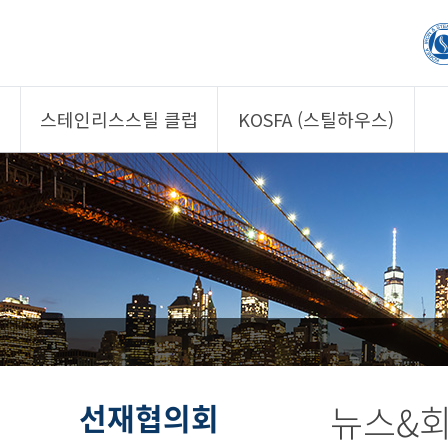
스테인리스스틸 클럽
KOSFA (스틸하우스)
제품소개
제품소개
회원사
회원사
클럽 소개
KOSFA
정보/자문
알림/자료
사진/영상
사진/영상
제품 기획안 상시
공모
선재협의회
뉴스&