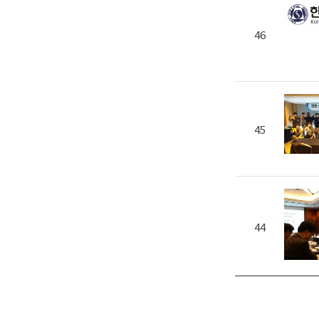
46
45
44