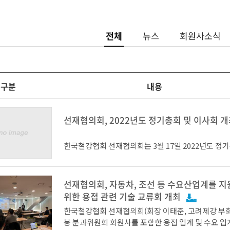
전체
뉴스
회원사소식
구분
내용
선재협의회, 2022년도 정기총회 및 이사회 
한국철강협회 선재협의회는 3월 17일 2022년도 정기
사회를 개최하고, 박재천 코스틸 회장을 신임 회장으
고 밝혔다.
선재협의회, 자동차, 조선 등 수요산업계를 
위한 용접 관련 기술 교류회 개최
한국철강협회 선재협의회(회장 이태준, 고려제강 부회
선재협의회 초대 회장을 역임했던 박재천 회장은 “대
봉 분과위원회 회원사를 포함한 용접 업계 및 수요 업
변화 속에서 다시 회장으로 선출되어 막중한 책임감을