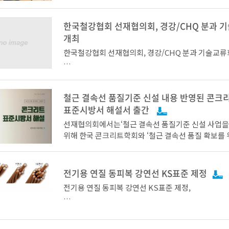
관련 전문 지식 교류를 통해 자동차 조선 등 수요산업
고 말하며 “국내 선재업계의 성장에 질적으로 기여할
원하기위해 11월 11일 aT 센터에서 현장진행 및 온
노력을 경주하겠다”라고 밝혔다.
한국철강협회 선재협의회, 경강/CHQ 분과 
기술교류회를 개최하였다.
개최
한국철강협회 선재협의회, 경강/CHQ 분과 기술교류
한편, 이날 선재협의회는 2022년도 사업방향으로 신
이번 기술교류회는 용접재료와 관련한 공법 연구, 표준
수요기반 확대, 국내시장 안정화방안 수립 및 수요 
건의 주제가 발표되었다. 발표주제는 조선대학교 성
제도개선으로 선정하고 관련 사업들을 전개키로 하였
이 해양구조용 고강도강 용접이음부 잔류응력 평가에
철근 결속선 품질기준 신설 내용 반영된 콘크
● 선재협의회, 2021 경강/CHQ분과 비대면 기술교
에 대하여, 경남대 김후진 교수가 스테인리스강의 용
회원사간 기술교류와 상생발전의 장 마련
표준시방서 해설서 출간
현장적용 평가 절차에 관하여 발표했다.
선재협의회에서는‘철근 결속선 품질기준 신설 사업을
선재협의회는 선재산업의 경쟁력 향상과 신수요 창출
위해 한국 콘크리트학회와 ‘철근 결속선 품질 확보를
계 발전에 기여하기 위해 2015년 3월 발족한 위원회로
트표준시방서 개정방안 연구’를 진행하였으며, 그 결
고려제강, 세아특수강 등 20개 주요 선재업체가 회원
한국철강협회 선재협의회(회장 이태준, 고려제강 부회
표준시방서 해설서(KCS 14 20 00:2021) 내 철근 
한편 TJ선박설계 소속의 이세창 박사는 조선용 극후
고 있다.
선재 및 CHQ업계의 기술경쟁력 강화 및 시장 동향에
준이 다음과 같이 개정되었다.
열 전파정지온도 시험방법에 대한 표준화개발에 관하
전기용 연질 동피복 강연선 KS표준 제정
공유를 위하여 9월 9일 화상회의를 이용하여 경강분과
배규열 박사는 기가스틸 용접금속 특성 및 성능향상 
과 회원사 기술 및 연구진을 대상으로 기술교류회를 
전기용 연질 동피복 강연선 KS표준 제정,
여 발표를 이어갔다.
이다.
본 행사는 COVID 19의 확산을 방지하기 위해 방역 
접지선 시장의 원가 40%절감 기대
준수하며 진행되었다.