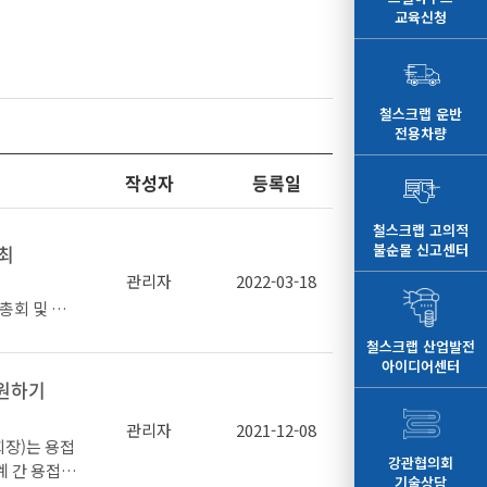
교육신청
철스크랩 운반
전용차량
작성자
등록일
철스크랩 고의적
불순물 신고센터
개최
관리자
2022-03-18
총회 및 이
로 선임했다
철스크랩 산업발전
아이디어센터
지원하기
관리자
2021-12-08
장)는 용접
내외 다양한
강관협의회
계 간 용접
 느낀다”라
기술상담