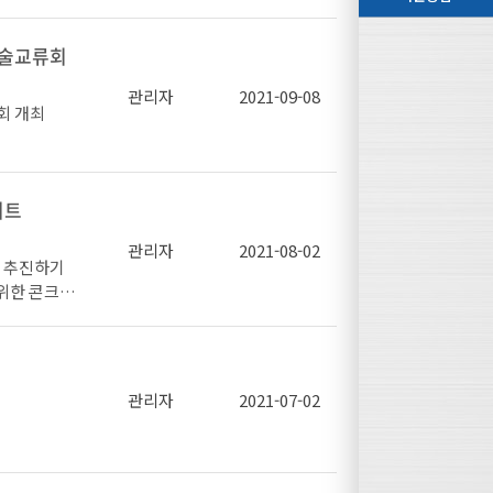
계 발전을 지
 수 있도록
라인 생중계로
기술교류회
관리자
2021-09-08
회 개최
재생 에너지
 동향 등 6
활성화를 위한
대희 연구원
다.
 관한 연구
리트
류회 개최로
접노하우 및
관리자
2021-08-02
 추진하기
을 통해 업
 위한 콘크리
서, 코스틸,
과 콘크리트
사로 참여하
장)는 경강
결속선 품질 기
재의 취성균
 관한 정보
여, 포스코
 및 CHQ분
연구에 대하
관리자
2021-07-02
개최할 예정
지침을 철저히