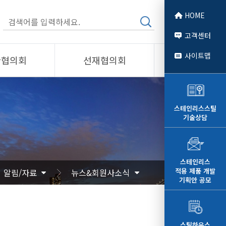
HOME
고객센터
사이트맵
관협의회
선재협의회
소개
제품소개
회원사
스테인리스스틸
기술상담
 소개
선재협의회
자료
알림/자료
문
사진/영상
스테인리스
적용 제품 개발
알림/자료
뉴스&회원사소식
영상
기획안 공모
스틸하우스