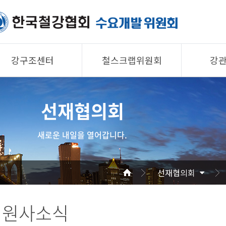
강구조센터
철스크랩위원회
강
제품소개
제품소개
제품 
선재협의회
회원사
회원사
회원사
강구조센터
철스크랩위원회
협의회
새로운 내일을 열어갑니다.
알림/자료
알림/자료
공지/
사진/영상
사진/영상
기술자
선재협의회
사진/
회원사소식