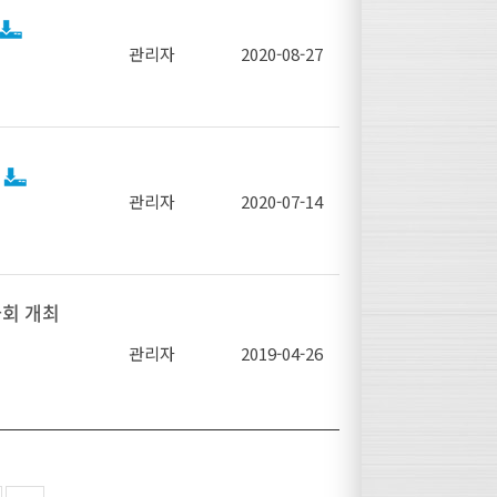
질과 미세조
의 연구진 및
복 신소재 합
관리자
2020-08-27
 주제가 발
결속선 품질
리하였다.
을 인지하고
실)
표준(KS C
 움직이지 않
 필요에 따라
차 등 친환
고탄소 강선
구』중간보고
위치를 확보
받고 있으며,
관리자
2020-07-14
 동향을 공
 위해 동 도
 D 3552
’라고 하며
라는 제목으
게한 제품
 (코스틸) 함
8mm 이상
량화, 고강
한 실장, 서
되기를 기대
안 공유 등
 공동연구원,
사회 개최
있으나 국내
제적 추이와
어려움이 있
훈 사원
관리자
2019-04-26
최
 하나인 그
 국내시장에서
장)는 CH
하여 용접
 패턴의 추
, 화재 및
 관한 정보
 기술교류를
이다.
의 사용기반
 가공(신선)
를 개최하여
CHQ분과 기
한 활용으로
할 수 있다
0%로 추정)