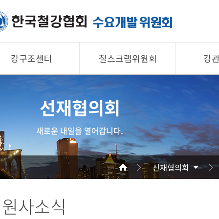
강구조센터
철스크랩위원회
강
제품소개
제품소개
제품 
선재협의회
회원사
회원사
회원사
강구조센터
철스크랩위원회
협의회
새로운 내일을 열어갑니다.
알림/자료
알림/자료
공지/
사진/영상
사진/영상
기술자
선재협의회
사진/
회원사소식