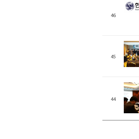
46
45
44