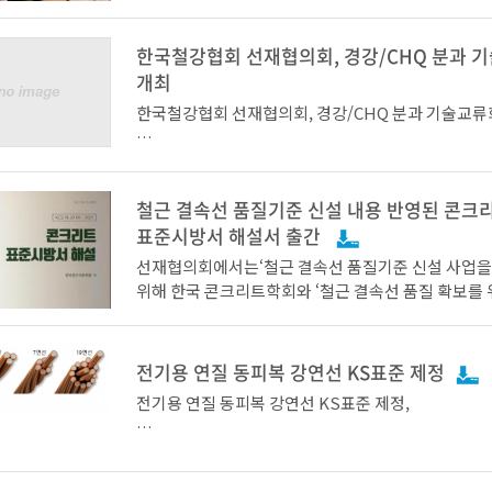
관련 전문 지식 교류를 통해 자동차 조선 등 수요산업
고 말하며 “국내 선재업계의 성장에 질적으로 기여할
원하기위해 11월 11일 aT 센터에서 현장진행 및 온
노력을 경주하겠다”라고 밝혔다.
한국철강협회 선재협의회, 경강/CHQ 분과 
기술교류회를 개최하였다.
개최
한국철강협회 선재협의회, 경강/CHQ 분과 기술교류
한편, 이날 선재협의회는 2022년도 사업방향으로 신
이번 기술교류회는 용접재료와 관련한 공법 연구, 표준
수요기반 확대, 국내시장 안정화방안 수립 및 수요 
건의 주제가 발표되었다. 발표주제는 조선대학교 성
제도개선으로 선정하고 관련 사업들을 전개키로 하였
이 해양구조용 고강도강 용접이음부 잔류응력 평가에
철근 결속선 품질기준 신설 내용 반영된 콘크
● 선재협의회, 2021 경강/CHQ분과 비대면 기술교
에 대하여, 경남대 김후진 교수가 스테인리스강의 용
회원사간 기술교류와 상생발전의 장 마련
표준시방서 해설서 출간
현장적용 평가 절차에 관하여 발표했다.
선재협의회에서는‘철근 결속선 품질기준 신설 사업을
선재협의회는 선재산업의 경쟁력 향상과 신수요 창출
위해 한국 콘크리트학회와 ‘철근 결속선 품질 확보를
계 발전에 기여하기 위해 2015년 3월 발족한 위원회로
트표준시방서 개정방안 연구’를 진행하였으며, 그 결
고려제강, 세아특수강 등 20개 주요 선재업체가 회원
한국철강협회 선재협의회(회장 이태준, 고려제강 부회
표준시방서 해설서(KCS 14 20 00:2021) 내 철근 
한편 TJ선박설계 소속의 이세창 박사는 조선용 극후
고 있다.
선재 및 CHQ업계의 기술경쟁력 강화 및 시장 동향에
준이 다음과 같이 개정되었다.
열 전파정지온도 시험방법에 대한 표준화개발에 관하
전기용 연질 동피복 강연선 KS표준 제정
공유를 위하여 9월 9일 화상회의를 이용하여 경강분과
배규열 박사는 기가스틸 용접금속 특성 및 성능향상 
과 회원사 기술 및 연구진을 대상으로 기술교류회를 
전기용 연질 동피복 강연선 KS표준 제정,
여 발표를 이어갔다.
이다.
본 행사는 COVID 19의 확산을 방지하기 위해 방역 
접지선 시장의 원가 40%절감 기대
준수하며 진행되었다.