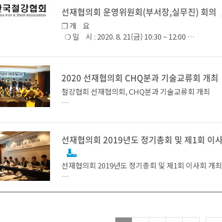
삼성중공업 박태욱 프로는 고망가니즈강의 물리적 성
선재협의회 운영위원회(부서장,실무진) 회의
기술교류회는 12개 회원사 및 관련 기관에서 60여 명
직의 비교에 관하여, 엠투알 김성진 대표는 용접봉 피
관련 전문가 등이 참석한 가운데 개최됐으며 총 5개의
❒ 개 요
<콘크리트표준시방서 해설서(콘크리트학회)내 철근 
성 불화칼슘 개발에 관하여 발표함으로 행사를 마무
표될 계획이다.
❍ 일 시 : 2020. 8. 21(금) 10:30 ~ 12:00
기준 개정 내용>
[사진 : 선재협의회 박재천 회장]
한국철강협회 선재협의회에서 접지선 업계의 불편함
❍ 장 소 : 온라인 화상 회의 (발표 : 철강협회 대회의
필요성을 건의하였던 전기용 연질 동피복 강연선* KS
❍ 목 적
철근은 바른 위치에 배치하고, 콘크리트를 타설할 때
3601)이 고시되었다.
- ‘20년도 선재협의회 사업 진행경과 보고
도록 충분히 견고하게 조립하여야 한다. 이를 위하여
한국철강협회 허대영 산업지원본부장은‘전기차, 수소
2020 선재협의회 CHQ분과 기술교류회 개최
첫 번째로 경강분과위원회의 회원사인 고려제강에서 
- 『선재가공제품 해외 마케팅 전략수립 지원 연
서 조립용 강재를 사용할 수 있다. 또한 철근이 바른 
경차의 급성장에 따라 자동차 경량화가 많은 관심을 
의 신선기술에 대한 이해와 최신 신선 가공기술에 대한
*전기용 연질 동피복 강연선 : 강선에 전기흐름 향상을
❍ 참 석 : 15명
철강협회 선재협의회, CHQ분과 기술교류회 개최
할 수 있도록 결속선으로 결속하여야 하며, 결속선은 KS
선박과 해양구조물이 갈수록 초대형화 되어가고 있다.
유하기 위해 <고탄소 강선의 신선 가공기술 동향>이
금한 동피복강선을 열처리 후 연선하여 시공성을 좋
- 회원사 : (세아특수강) 안성만 본부장, 최익제 대리,
에 합치하여야 하거나 동등 이상의 제품으로, 지름 0.
‘이러한 기술교류회를 통해 수요산업계가 요구하는 경
로 발표를 진행한다.
경아 이사, 김혁기 책임, 박재진 책임, (우신스틸) 박진
어닐링(annealing) 철선으로 한다.
도화를 지원할 수 있는 용접 관련 연구가 활발히 진행
정흔 사원, (청우제강) 조기호 부장
열처리생략강 사용을 통한 CHQ업계 제조원가 절감방
한다’고 밝혔다.
- 연구진 : (학국국제통상학회) 강준하 교수, 이병우
기술교류를 통한 상생발전의 장 마련
선재협의회 2019년도 정기총회 및 제1회 이
해외에서는 연동 연선 외 동피복 강연선도 사용 중에 
강병준 보조연구원
다음은 삼우기초기술에서 <그라운드 앵커 공법의 국
에서는 관련규격이 제정되어 있지 않아 현장 적용에 
- 사무국 : (철강협회) 손정근 상무, 신관섭 실장, 장
선재협의회 2019년도 정기총회 및 제1회 이사회 개
국내 동향>이라는 주제로 강연선의 주요 사용분야 중
어 접지 시공 시 대부분 연동 연선을 사용하고 있다.
- 참 관 : (스틸투모로우) 차원수 대표
한국철강협회 선재협의회(회장 이태준, 고려제강 부회
한국철강협회 선재협의회는 선재업계의 특성을 고려
라운드 앵커공법의 주요 재료인 강연선의 국제적 사용
요구하는 KS표준을 제정하여 전기설비 손상, 감전 사고
Q Wire 관련 업계의 기술경쟁력 강화 및 시장 동향에
봉, 연강, 경강, CHQ 분과위원회로 나누어져있으며,
이와 국내 앵커분야의 변화에 대한 내용을 다룰 예정
폭발 방지 등을 위한 접지선의 소재로 동피복 강연선
공유를 위하여 7월 8일 부산 아스티호텔에 선재 소재,
통한 네트워킹 강화를 위해 매년 분과별 기술교류회
을 마련하자는 것이 제정 배경이다.
업계 및 파스너업계 기술 및 연구진이 참석한 가운데 
최근 철근 고정용 결속선의 기준 부재로 인한 무분별
업계 발전과 상생에 이바지하고 있다.
술교류회를 개최하였다.
철근 콘크리트 구조물의 시공품질 확보에 문제가 발생
(국내 연동 연선 연간 소요량 중 접지선용 수요는 약 1