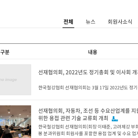
전체
뉴스
회원사소식
구분
내용
선재협의회, 2022년도 정기총회 및 이사회 
한국철강협회 선재협의회는 3월 17일 2022년도 정기
사회를 개최하고, 박재천 코스틸 회장을 신임 회장으
고 밝혔다.
선재협의회, 자동차, 조선 등 수요산업계를 
위한 용접 관련 기술 교류회 개최
한국철강협회 선재협의회(회장 이태준, 고려제강 부회
선재협의회 초대 회장을 역임했던 박재천 회장은 “대
봉 분과위원회 회원사를 포함한 용접 업계 및 수요 업
변화 속에서 다시 회장으로 선출되어 막중한 책임감을