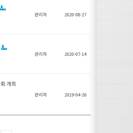
질과 미세조
의 연구진 및
복 신소재 합
관리자
2020-08-27
 주제가 발
결속선 품질
리하였다.
을 인지하고
실)
표준(KS C
 움직이지 않
 필요에 따라
차 등 친환
고탄소 강선
구』중간보고
위치를 확보
받고 있으며,
관리자
2020-07-14
 동향을 공
 위해 동 도
 D 3552
’라고 하며
라는 제목으
게한 제품
 (코스틸) 함
8mm 이상
량화, 고강
한 실장, 서
되기를 기대
안 공유 등
 공동연구원,
사회 개최
있으나 국내
제적 추이와
어려움이 있
훈 사원
관리자
2019-04-26
최
 하나인 그
 국내시장에서
장)는 CH
하여 용접
 패턴의 추
, 화재 및
 관한 정보
 기술교류를
이다.
의 사용기반
 가공(신선)
를 개최하여
CHQ분과 기
한 활용으로
할 수 있다
0%로 추정)