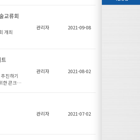
계 발전을 지
 수 있도록
라인 생중계로
기술교류회
관리자
2021-09-08
회 개최
재생 에너지
 동향 등 6
활성화를 위한
대희 연구원
다.
 관한 연구
리트
류회 개최로
접노하우 및
관리자
2021-08-02
 추진하기
을 통해 업
 위한 콘크리
서, 코스틸,
과 콘크리트
사로 참여하
장)는 경강
결속선 품질 기
재의 취성균
 관한 정보
여, 포스코
 및 CHQ분
연구에 대하
관리자
2021-07-02
개최할 예정
지침을 철저히