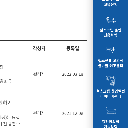
교육신청
철스크랩 운반
전용차량
작성자
등록일
철스크랩 고의적
불순물 신고센터
개최
관리자
2022-03-18
총회 및 이
로 선임했다
철스크랩 산업발전
아이디어센터
지원하기
관리자
2021-12-08
장)는 용접
내외 다양한
강관협의회
계 간 용접
 느낀다”라
기술상담