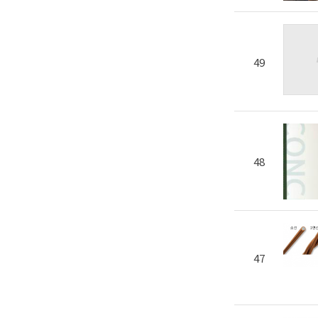
49
48
47