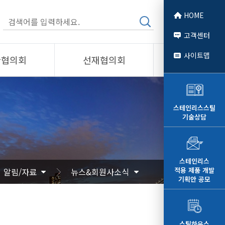
HOME
고객센터
사이트맵
관협의회
선재협의회
소개
제품소개
회원사
스테인리스스틸
기술상담
 소개
선재협의회
자료
알림/자료
문
사진/영상
스테인리스
적용 제품 개발
알림/자료
뉴스&회원사소식
영상
기획안 공모
스틸하우스