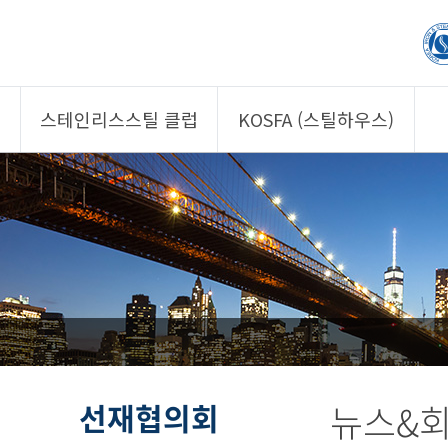
스테인리스스틸 클럽
KOSFA (스틸하우스)
제품소개
제품소개
회원사
회원사
클럽 소개
KOSFA
정보/자문
알림/자료
사진/영상
사진/영상
제품 기획안 상시
공모
선재협의회
뉴스&